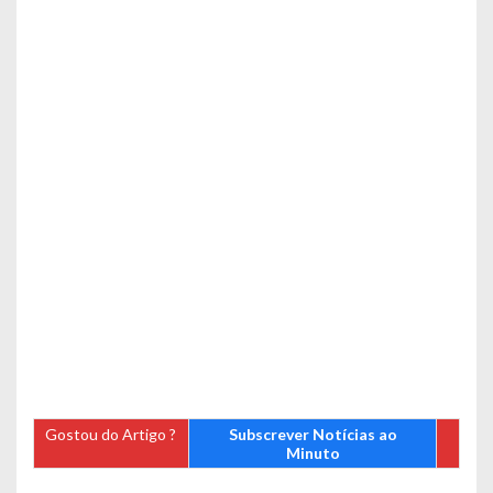
Gostou do Artigo ?
Subscrever Notícias ao
Minuto