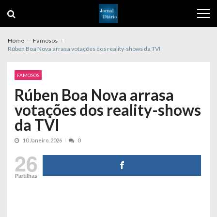
Skip
Skip
to
to
navigation
content
Home
Famosos
Rúben Boa Nova arrasa votações dos reality-shows da TVI
FAMOSOS
Rúben Boa Nova arrasa
votações dos reality-shows
da TVI
10 Janeiro, 2026
0
26
Partilhas