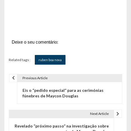
Deixe o seu comentário:
Related tags :
ruben boa nova
Previous Article
N
Eis o “pedido especial” para as cerimónias
a
fúnebres de Maycon Douglas
v
e
Next Article
g
Revelado “próximo passo” na investigação sobre