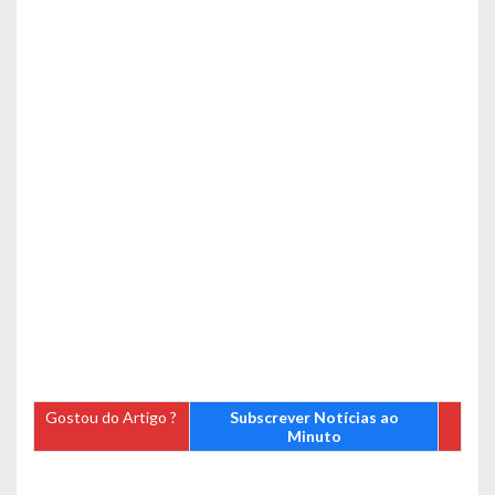
Gostou do Artigo ?
Subscrever Notícias ao
Minuto