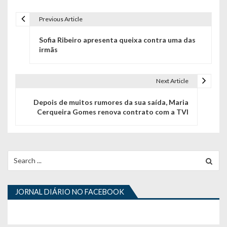
Previous Article
N
Sofia Ribeiro apresenta queixa contra uma das
a
irmãs
v
e
Next Article
g
Depois de muitos rumores da sua saída, Maria
Cerqueira Gomes renova contrato com a TVI
a
ç
ã
Search
for:
o
d
JORNAL DIÁRIO NO FACEBOOK
e