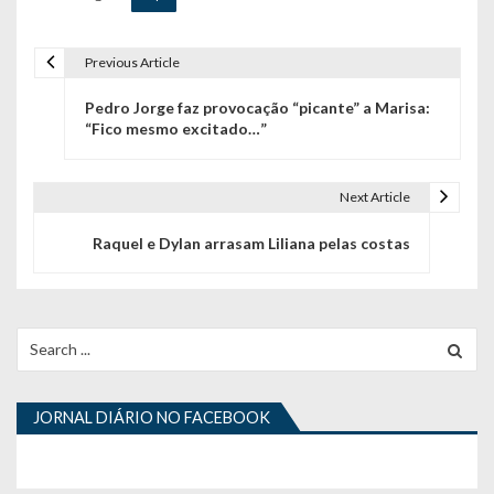
Previous Article
N
Pedro Jorge faz provocação “picante” a Marisa:
a
“Fico mesmo excitado…”
v
e
Next Article
g
Raquel e Dylan arrasam Liliana pelas costas
a
ç
Search
ã
for:
o
JORNAL DIÁRIO NO FACEBOOK
d
e