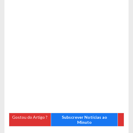
Gostou do Artigo ?
Subscrever Notícias ao
Minuto