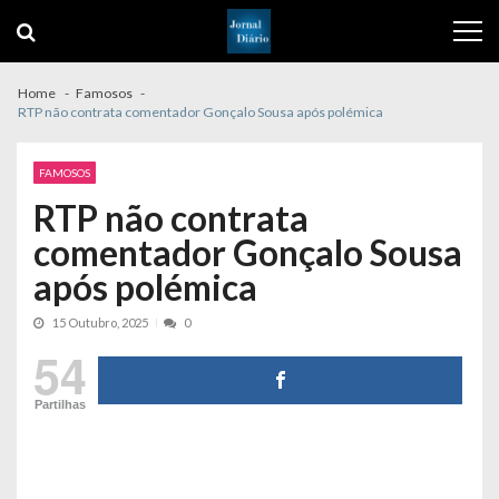
Skip
Skip
to
to
navigation
content
Home
Famosos
RTP não contrata comentador Gonçalo Sousa após polémica
FAMOSOS
RTP não contrata
comentador Gonçalo Sousa
após polémica
15 Outubro, 2025
0
54
Partilhas