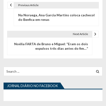
Previous Article
N
Na Noruega, Ana Garcia Martins coloca cachecol
a
do Benfica em renas
v
e
Next Article
g
Noélia FARTA de Bruno e Miguel: “Eram os dois
expulsos três dias antes do fim…”
a
ç
ã
Search
for:
o
d
JORNAL DIÁRIO NO FACEBOOK
e
a