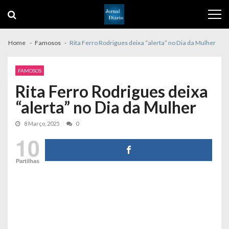
Skip
Skip
to
to
navigation
content
Home
Famosos
Rita Ferro Rodrigues deixa “alerta” no Dia da Mulher
FAMOSOS
Rita Ferro Rodrigues deixa
“alerta” no Dia da Mulher
8 Março, 2025
0
10
Partilhas