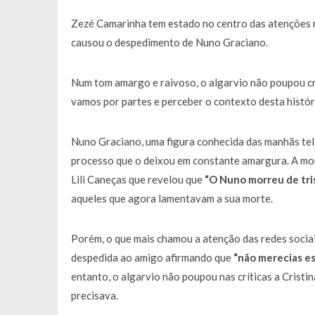
Zezé Camarinha tem estado no centro das atenções 
causou o despedimento de Nuno Graciano.
Num tom amargo e raivoso, o algarvio não poupou crí
vamos por partes e perceber o contexto desta histór
Nuno Graciano, uma figura conhecida das manhãs te
processo que o deixou em constante amargura. A mor
Lili Caneças que revelou que
“O Nuno morreu de tris
aqueles que agora lamentavam a sua morte.
Porém, o que mais chamou a atenção das redes soci
despedida ao amigo afirmando que
“não merecias es
entanto, o algarvio não poupou nas críticas a Crist
precisava.