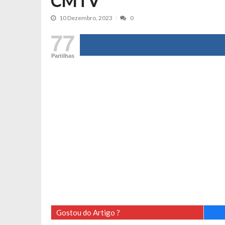
CMTV
Maria Botelho Moniz coloca ‘pontos
10 Dezembro, 2023
0
Sara Santos fica em “pânico” durant
77
Filipe Delgado volta a imitar o inst
Gonçalo Quinaz CRITICA “dança” d
Partilhas
Catarina Miranda revela “cachet” ap
PSP já tomou medidas em relação a
Inês e Dylan divertem fãs com vídeo
Diogo ARRASA Ariana: “Tu sabias q
Nem vai acreditar na atual profissã
Francisco Monteiro GASTAVA cerc
Gostou do Artigo ?