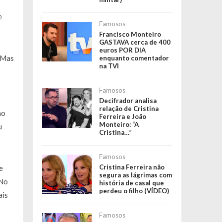
e
Famosos
Francisco Monteiro
GASTAVA cerca de 400
euros POR DIA
. Mas
enquanto comentador
na TVI
Famosos
Decifrador analisa
relação de Cristina
mo
Ferreira e João
Monteiro: “A
u
Cristina…”
Famosos
Cristina Ferreira não
e
segura as lágrimas com
 No
história de casal que
perdeu o filho (VÍDEO)
ais
Famosos