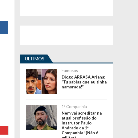
ULTIMOS
Famosos
Diogo ARRASA Ariana:
“Tu sabias que eu tinha
namorada!”
1ª Companhia
Nem vai acreditar na
atual profissão do
instrutor Paulo
Andrade da 1ª
Companhia! (Não é
militar)