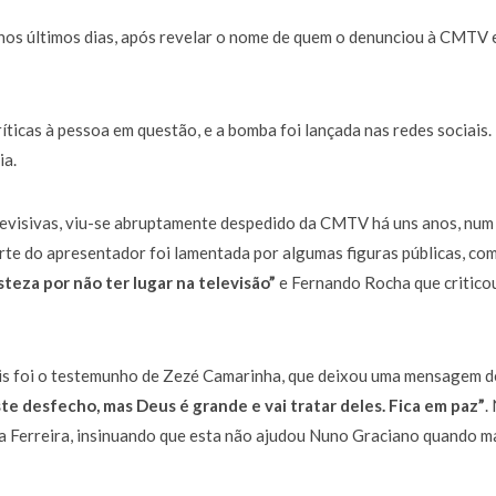
nos últimos dias, após revelar o nome de quem o denunciou à CMTV 
ticas à pessoa em questão, e a bomba foi lançada nas redes sociais
ia.
levisivas, viu-se abruptamente despedido da CMTV há uns anos, num
te do apresentador foi lamentada por algumas figuras públicas, co
teza por não ter lugar na televisão”
e Fernando Rocha que critico
ais foi o testemunho de Zezé Camarinha, que deixou uma mensagem d
te desfecho, mas Deus é grande e vai tratar deles. Fica em paz”
.
ina Ferreira, insinuando que esta não ajudou Nuno Graciano quando m