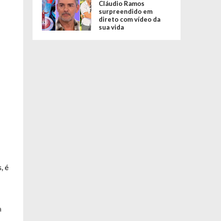
Cláudio Ramos
surpreendido em
direto com vídeo da
sua vida
, é
a