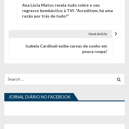
Ana Lúcia Matos revela tudo sobre o seu
a
regresso bombástico à TVI: “Acreditem, há uma
razão por trás de tudo!”
v
e
Next Article
g
Isabela Cardinali exibe curvas de sonho em
a
pouca roupa!
ç
ã
Search
o
for:
d
JORNAL DIÁRIO NO FACEBOOK
e
a
r