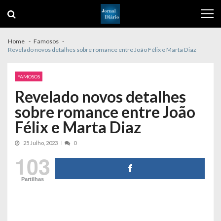
Skip
Skip
to
to
navigation
content
Home
Famosos
Revelado novos detalhes sobre romance entre João Félix e Marta Diaz
FAMOSOS
Revelado novos detalhes
sobre romance entre João
Félix e Marta Diaz
25 Julho, 2023
0
103
Partilhas