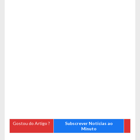
Gostou do Artigo ?
Subscrever Notícias ao
Minuto