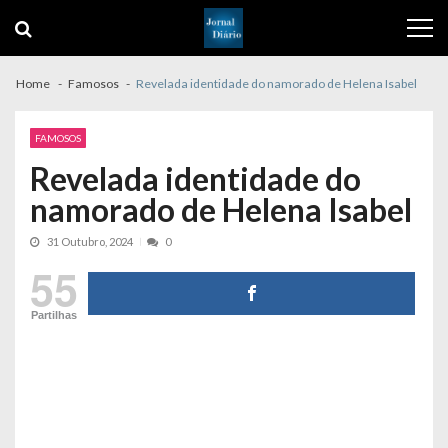
Skip
Skip
to
to
navigation
content
Home
Famosos
Revelada identidade do namorado de Helena Isabel
FAMOSOS
Revelada identidade do
namorado de Helena Isabel
31 Outubro, 2024
0
55
Partilhas