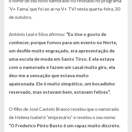
o nome de seu novo namorado foi revelado no programa
‘V+ Fama’, que foi ao ar na V+ TVI nesta quarta-feira, 30
de outubro.
António Leal e Silva afirmou:
“
Eu tive o gosto de
conhecer, porque fomos para um evento no Norte,
um desfile muito engraçado, era apresentação de
uma escola de moda em Santo Tirso. E ela estava
com o namorado e fazem um casal muito giro, ela
deu-me a sensação que estava muito
apaixonada.
Ele é muito simpático, um bocadinho
reservado, mas estavam bem, estavam felizes
“.
O filho de José Castelo Branco revelou que o namorado
de Helena Isabel é “empresário” e revelou o seu nome:
“
O Frederico Pinto Basto é um rapaz muito discreto.