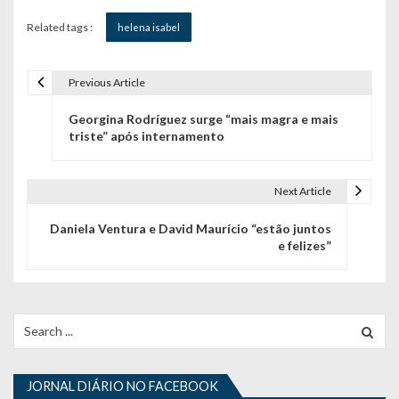
Related tags :
helena isabel
Previous Article
N
Georgina Rodríguez surge “mais magra e mais
a
triste” após internamento
v
e
Next Article
g
Daniela Ventura e David Maurício “estão juntos
e felizes”
a
ç
ã
Search
for:
o
d
JORNAL DIÁRIO NO FACEBOOK