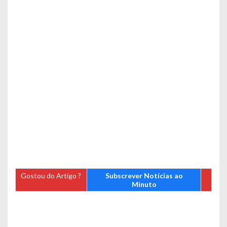
Gostou do Artigo ?
Subscrever Notícias ao
Minuto