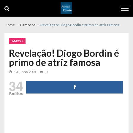
Skip
Skip
to
to
navigation
content
Home
Famosos
Revelação! Diogo Bordin é primo de atriz famosa
FAMOSOS
Revelação! Diogo Bordin é
primo de atriz famosa
10 Junho, 2025
0
34
Partilhas