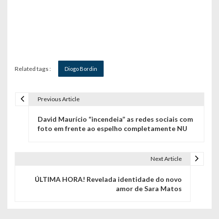
Related tags :
Diogo Bordin
Previous Article
N
David Maurício “incendeia” as redes sociais com
a
foto em frente ao espelho completamente NU
v
e
Next Article
g
ÚLTIMA HORA! Revelada identidade do novo
amor de Sara Matos
a
ç