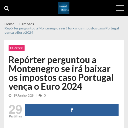
Skip
Skip
to
to
navigation
content
Home
Famosos
Repórter perguntou a Montenegro se irá baixar os impostos caso Portugal
vença o Euro 2024
FAMOSOS
Repórter perguntou a
Montenegro se irá baixar
os impostos caso Portugal
vença o Euro 2024
19 Junho, 2024
0
29
Partilhas