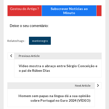
Gostou do Artigo ?
Subscrever Notícias ao
Minuto
Deixe o seu comentário:
Related tags :
montenegro
Previous Article
N
Vídeo mostra o abraço entre Sérgio Conceição e
a
o pai de Rúben Dias
v
e
Next Article
g
Homem sem papas na língua dá a sua opinião
sobre Portugal no Euro 2024 (VÍDEO)
a