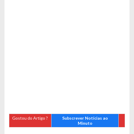
Gostou do Artigo ?
Subscrever Notícias ao
Minuto