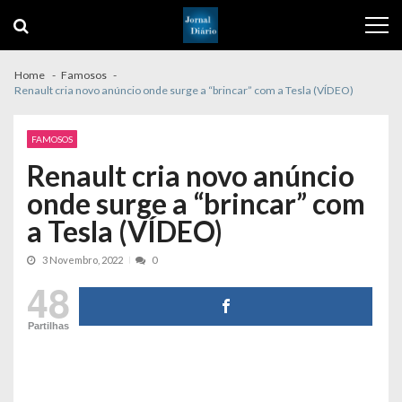
Skip
Skip
to
to
navigation
content
Home
Famosos
Renault cria novo anúncio onde surge a “brincar” com a Tesla (VÍDEO)
FAMOSOS
Renault cria novo anúncio
onde surge a “brincar” com
a Tesla (VÍDEO)
3 Novembro, 2022
0
48
Partilhas