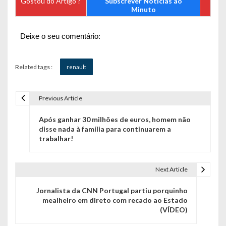
Gostou do Artigo ?
Subscrever Notícias ao
Minuto
Deixe o seu comentário:
Related tags :
renault
Previous Article
N
Após ganhar 30 milhões de euros, homem não
a
disse nada à família para continuarem a
trabalhar!
v
e
Next Article
g
Jornalista da CNN Portugal partiu porquinho
a
mealheiro em direto com recado ao Estado
(VÍDEO)
ç