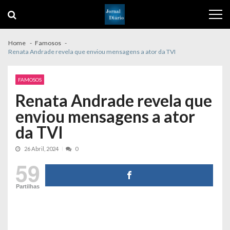
Skip
Skip
to
to
navigation
content
Home
Famosos
Renata Andrade revela que enviou mensagens a ator da TVI
FAMOSOS
Renata Andrade revela que
enviou mensagens a ator
da TVI
26 Abril, 2024
0
59
Partilhas