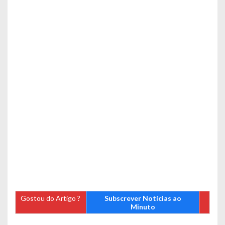
Gostou do Artigo ?
Subscrever Notícias ao
Minuto