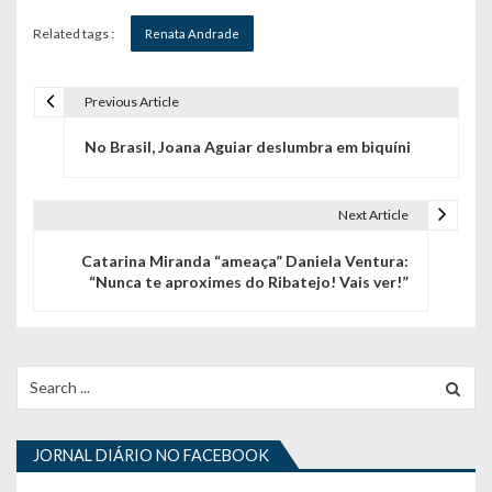
Related tags :
Renata Andrade
Previous Article
N
No Brasil, Joana Aguiar deslumbra em biquíni
a
v
Next Article
e
Catarina Miranda “ameaça” Daniela Ventura:
g
“Nunca te aproximes do Ribatejo! Vais ver!”
a
ç
Search
ã
for:
o
JORNAL DIÁRIO NO FACEBOOK
d