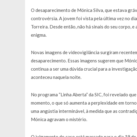
O desaparecimento de Mónica Silva, que estava grávi
controvérsia. A jovem foi vista pela última vez no d
Torreira. Desde então, não há sinais do seu corpo, 
enigma.
Novas imagens de videovigilância surgiram recenteme
desaparecimento. Essas imagens sugerem que Mónica 
continua a ser uma dúvida crucial para a investigaç
aconteceu naquela noite.
No programa “Linha Aberta” da SIC, foi revelado que
momento, o que só aumenta a perplexidade em torno d
uma angústia interminável, à medida que as contradiç
Mónica agravam o mistério.
O julgamento do caso está marcado para o dia 19 de