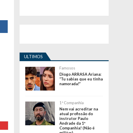
ULTIMOS
Famosos
Diogo ARRASA Ariana:
“Tu sabias que eu tinha
namorada!”
1ª Companhia
Nem vai acreditar na
atual profissão do
instrutor Paulo
Andrade da 1ª
Companhia! (Não é
militar)