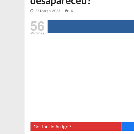
desapareceu?
Cristina Ferreira faz aviso sério sob
25 Março, 2025
0
Aproximação? Margarida Corceiro “v
56
Grávida? Noélia Pereira faz revelaç
Catarina Miranda critica trabalho
Partilhas
Andrea Soares revela que esteve gr
Maria Botelho Moniz coloca ‘pontos
Sara Santos fica em “pânico” durant
Filipe Delgado volta a imitar o inst
Gonçalo Quinaz CRITICA “dança” d
Catarina Miranda revela “cachet” ap
PSP já tomou medidas em relação a
Inês e Dylan divertem fãs com vídeo
Diogo ARRASA Ariana: “Tu sabias q
Nem vai acreditar na atual profissã
Gostou do Artigo ?
Francisco Monteiro GASTAVA cerc