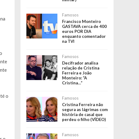
Famosos
 na
Francisco Monteiro
GASTAVA cerca de 400
euros POR DIA
enquanto comentador
na TVI
o
Famosos
ante
Decifrador analisa
relação de Cristina
ente
Ferreira e João
Monteiro: “A
Cristina…”
té o
Famosos
Cristina Ferreira não
segura as lágrimas com
história de casal que
perdeu o filho (VÍDEO)
Famosos
r o