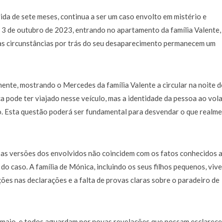
da de sete meses, continua a ser um caso envolto em mistério e
ia 3 de outubro de 2023, entrando no apartamento da família Valente,
e as circunstâncias por trás do seu desaparecimento permanecem um
nte, mostrando o Mercedes da família Valente a circular na noite d
pode ter viajado nesse veículo, mas a identidade da pessoa ao vol
ão. Esta questão poderá ser fundamental para desvendar o que realm
 as versões dos envolvidos não coincidem com os fatos conhecidos a
o caso. A família de Mónica, incluindo os seus filhos pequenos, vive
ões nas declarações e a falta de provas claras sobre o paradeiro de
 maio, e todos aguardam por novas revelações que possam esclarece