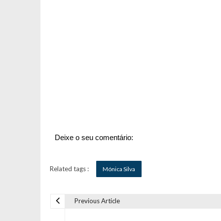
Deixe o seu comentário:
Related tags :
Mónica Silva
Previous Article
N