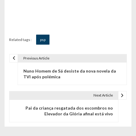
Related tags :
psp
Previous Article
N
Nuno Homem de Sá desiste da nova novela da
a
TVI após polémica
v
e
Next Article
g
Pai da criança resgatada dos escombros no
Elevador da Glória afinal está vivo
a
ç