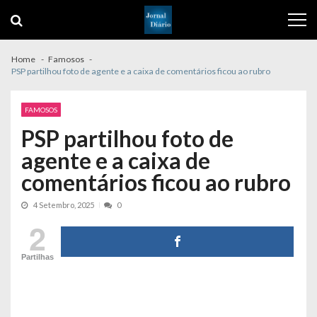
Skip
Skip
to
to
navigation
content
Home
Famosos
PSP partilhou foto de agente e a caixa de comentários ficou ao rubro
FAMOSOS
PSP partilhou foto de
agente e a caixa de
comentários ficou ao rubro
4 Setembro, 2025
0
2
Partilhas