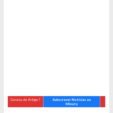
Gostou do Artigo ?
Subscrever Notícias ao
Minuto