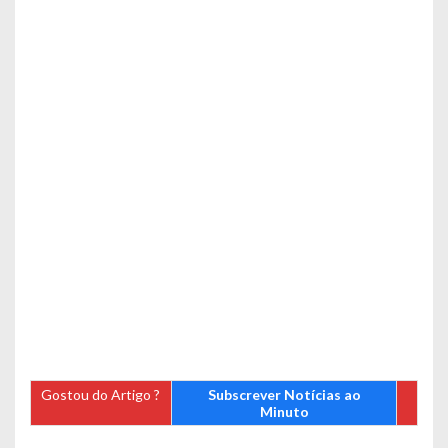
Gostou do Artigo ?
Subscrever Notícias ao
Minuto