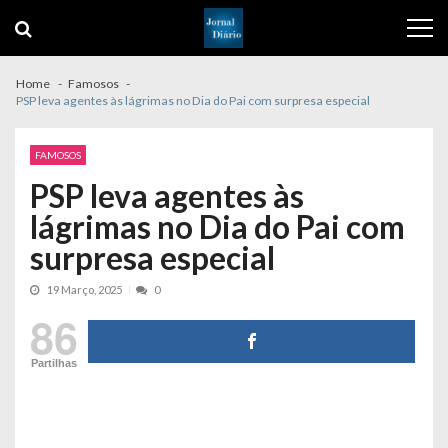
Skip
Skip
to
to
navigation
content
Home
Famosos
PSP leva agentes às lágrimas no Dia do Pai com surpresa especial
FAMOSOS
PSP leva agentes às
lágrimas no Dia do Pai com
surpresa especial
19 Março, 2025
0
86
Partilhas