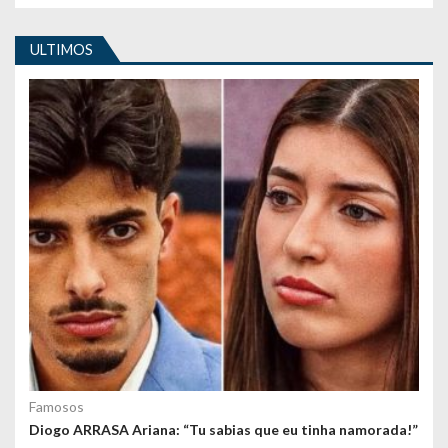
i
ULTIMOS
g
o
s
Famosos
Diogo ARRASA Ariana: “Tu sabias que eu tinha namorada!”