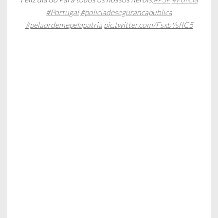
#Portugal
#policiadesegurancapublica
#pelaordemepelapatria
pic.twitter.com/FsxbYsfIC5