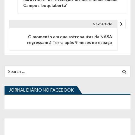
a
Campos ‘boquiaberta’
v
e
Next Article
g
O momento em que astronautas da NASA
regressam à Terra após 9 meses no espaço
a
ç
ã
Search
for:
o
d
JORNAL DIÁRIO NO FACEBOOK
e
a
r
t