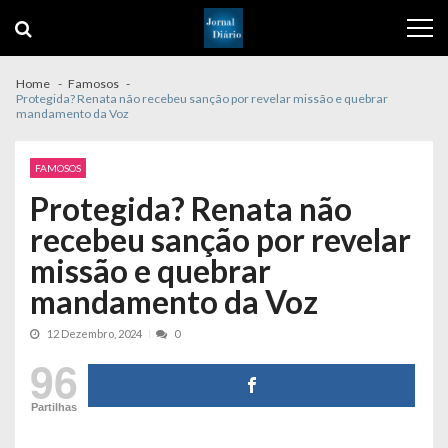
Skip
Skip
to
to
navigation
content
Home
Famosos
Protegida? Renata não recebeu sanção por revelar missão e quebrar
mandamento da Voz
FAMOSOS
Protegida? Renata não
recebeu sanção por revelar
missão e quebrar
mandamento da Voz
12 Dezembro, 2024
0
96
Partilhas