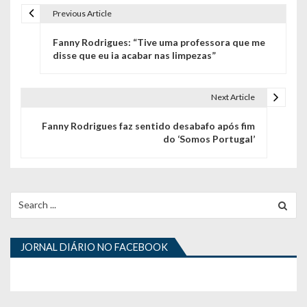
Previous Article
N
Fanny Rodrigues: “Tive uma professora que me
a
disse que eu ia acabar nas limpezas”
v
e
Next Article
g
Fanny Rodrigues faz sentido desabafo após fim
do ‘Somos Portugal’
a
ç
ã
Search
for:
o
d
JORNAL DIÁRIO NO FACEBOOK
e
a