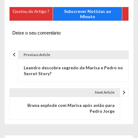
Gostou do Artigo ?
Subscrever Notícias ao
Minuto
Deixe o seu comentário:
Previous Article
N
Leandro descobre segredo de Marisa e Pedro no
a
Secret Story?
v
e
Next Article
g
Bruna explode com Marisa após avião para
Pedro Jorge
a
ç
ã
Search