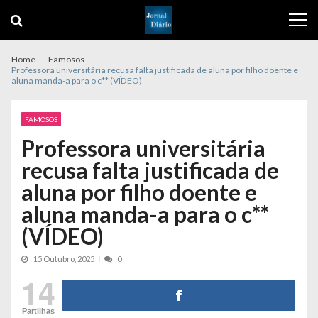
Skip
Skip
to
to
navigation
content
Home
Famosos
Professora universitária recusa falta justificada de aluna por filho doente e
aluna manda-a para o c** (VÍDEO)
FAMOSOS
Professora universitária
recusa falta justificada de
aluna por filho doente e
aluna manda-a para o c**
(VÍDEO)
15 Outubro, 2025
0
14
Partilhas