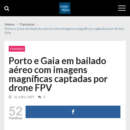
Skip
Skip
to
to
navigation
content
Home
Famosos
Porto e Gaia em bailado aéreo com imagens magníficas captadas por drone
FPV
FAMOSOS
Porto e Gaia em bailado
aéreo com imagens
magníficas captadas por
drone FPV
31 Julho, 2025
0
52
Partilhas