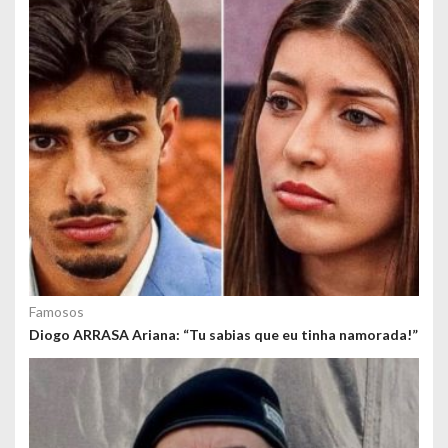
o
s
Famosos
Diogo ARRASA Ariana: “Tu sabias que eu tinha namorada!”