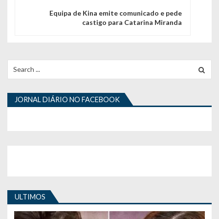
g
Equipa de Kina emite comunicado e pede
castigo para Catarina Miranda
a
ç
ã
Search
for:
o
d
JORNAL DIÁRIO NO FACEBOOK
e
a
r
t
i
ULTIMOS
g