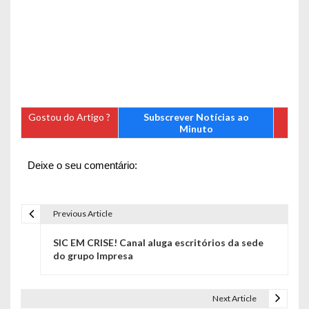
Gostou do Artigo ?
Subscrever Notícias ao
Minuto
Deixe o seu comentário:
Previous Article
N
SIC EM CRISE! Canal aluga escritórios da sede
a
do grupo Impresa
v
e
Next Article