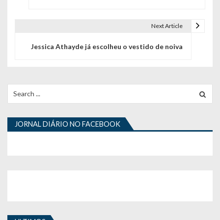
v
e
Next Article
g
Jessica Athayde já escolheu o vestido de noiva
a
ç
Search
ã
for:
o
JORNAL DIÁRIO NO FACEBOOK
d
e
a
r
t