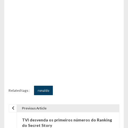
Related tags :
ronaldo
Previous Article
N
TVI desvenda os primeiros números do Ranking
a
do Secret Story