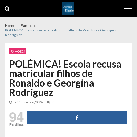
Skip
Skip
to
to
navigation
content
Home
Famosos
POLÉMICA! Escola recusa matricular filhos de Ronaldo e Georgina
Rodríguez
FAMOSOS
POLÉMICA! Escola recusa
matricular filhos de
Ronaldo e Georgina
Rodríguez
20 Setembro, 2024
0
94
Partilhas