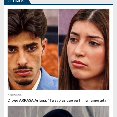
i
ULTIMOS
g
o
s
Famosos
Diogo ARRASA Ariana: “Tu sabias que eu tinha namorada!”