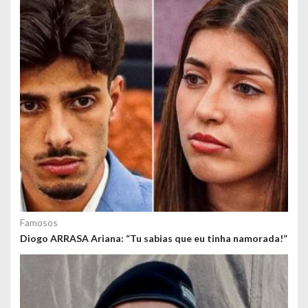
o
s
Famosos
Diogo ARRASA Ariana: “Tu sabias que eu tinha namorada!”