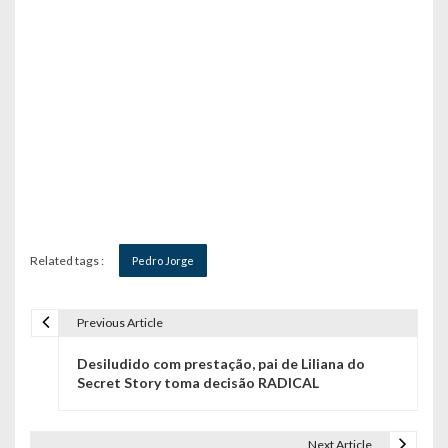
Related tags :
Pedro Jorge
Previous Article
N
Desiludido com prestação, pai de Liliana do
a
Secret Story toma decisão RADICAL
v
Next Article