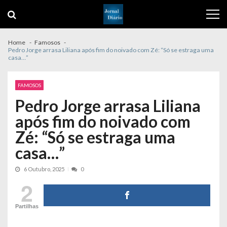
Skip
Skip
to
to
navigation
content
Home
Famosos
Pedro Jorge arrasa Liliana após fim do noivado com Zé: “Só se estraga uma
casa…”
FAMOSOS
Pedro Jorge arrasa Liliana
após fim do noivado com
Zé: “Só se estraga uma
casa…”
6 Outubro, 2025
0
2
Partilhas