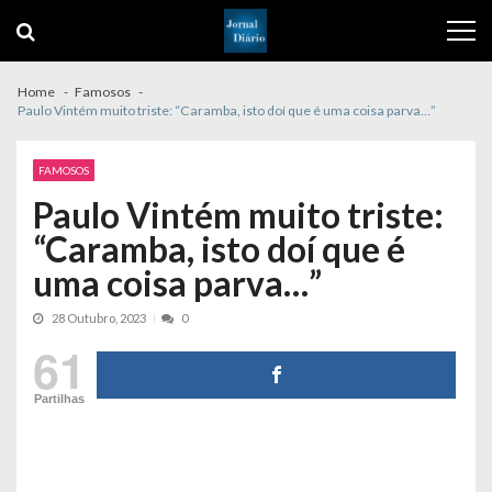
Skip
Skip
to
to
navigation
content
Home
Famosos
Paulo Vintém muito triste: “Caramba, isto doí que é uma coisa parva…”
FAMOSOS
Paulo Vintém muito triste:
“Caramba, isto doí que é
uma coisa parva…”
28 Outubro, 2023
0
61
Partilhas