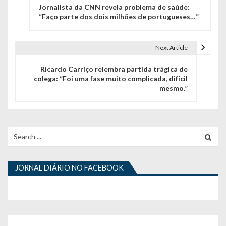
Jornalista da CNN revela problema de saúde:
a
“Faço parte dos dois milhões de portugueses…”
v
e
Next Article
g
Ricardo Carriço relembra partida trágica de
colega: “Foi uma fase muito complicada, difícil
a
mesmo.”
ç
ã
Search
o
for:
d
JORNAL DIÁRIO NO FACEBOOK
e
a
r