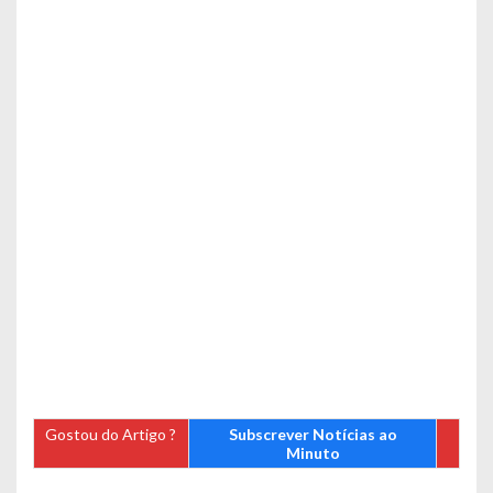
Gostou do Artigo ?
Subscrever Notícias ao
Minuto