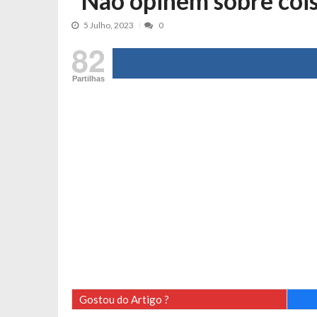
“Não opinem sobre coi
Cristina Ferreira faz aviso sério sob
5 Julho, 2023
0
Aproximação? Margarida Corceiro “v
82
Grávida? Noélia Pereira faz revelaç
Catarina Miranda critica trabalho
Partilhas
Andrea Soares revela que esteve gr
Maria Botelho Moniz coloca ‘pontos
Sara Santos fica em “pânico” durant
Filipe Delgado volta a imitar o inst
Gonçalo Quinaz CRITICA “dança” d
Catarina Miranda revela “cachet” ap
PSP já tomou medidas em relação a
Inês e Dylan divertem fãs com vídeo
Diogo ARRASA Ariana: “Tu sabias q
Nem vai acreditar na atual profissã
Gostou do Artigo ?
Francisco Monteiro GASTAVA cerc