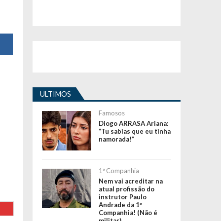
ULTIMOS
Famosos
Diogo ARRASA Ariana:
“Tu sabias que eu tinha
namorada!”
1ª Companhia
Nem vai acreditar na
atual profissão do
instrutor Paulo
Andrade da 1ª
Companhia! (Não é
militar)