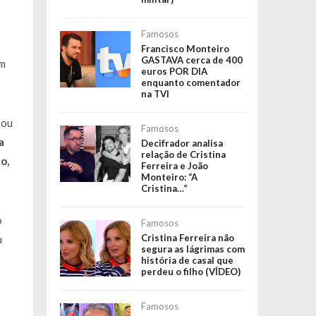
Famosos
Francisco Monteiro
GASTAVA cerca de 400
em
euros POR DIA
enquanto comentador
na TVI
bou
Famosos
a
Decifrador analisa
relação de Cristina
o,
Ferreira e João
Monteiro: “A
Cristina…”
o
Famosos
Cristina Ferreira não
u
segura as lágrimas com
história de casal que
perdeu o filho (VÍDEO)
Famosos