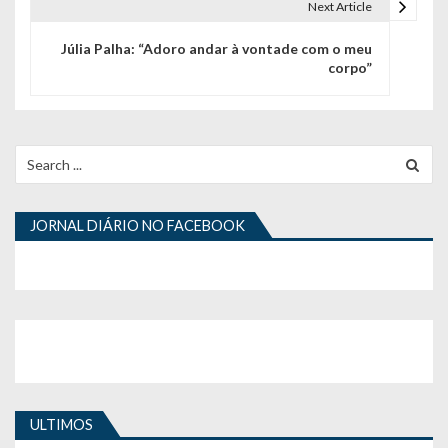
e
Next Article
g
Júlia Palha: “Adoro andar à vontade com o meu
corpo”
a
ç
ã
Search
for:
o
d
JORNAL DIÁRIO NO FACEBOOK
e
a
r
t
i
ULTIMOS
g