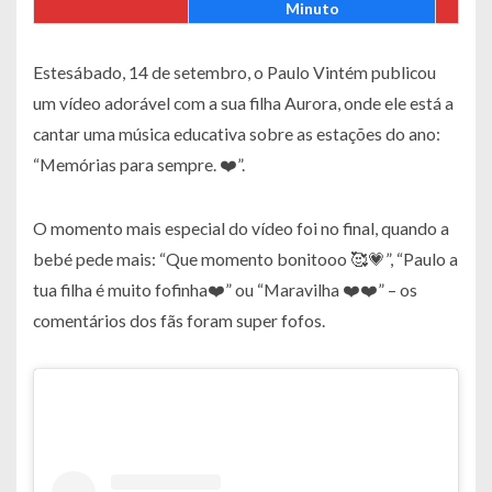
Minuto
Estesábado, 14 de setembro, o Paulo Vintém publicou
um vídeo adorável com a sua filha Aurora, onde ele está a
cantar uma música educativa sobre as estações do ano:
“Memórias para sempre. ❤️”
.
O momento mais especial do vídeo foi no final, quando a
bebé pede mais:
“Que momento bonitooo 🥰💗”
,
“Paulo a
tua filha é muito fofinha❤️”
ou
“Maravilha ❤️❤️”
– os
comentários dos fãs foram super fofos.