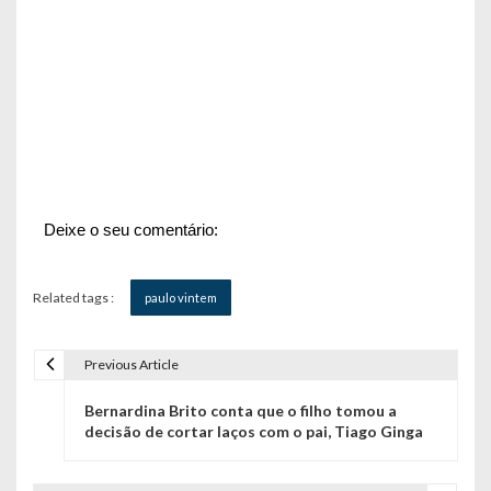
Deixe o seu comentário:
Related tags :
paulo vintem
Previous Article
N
Bernardina Brito conta que o filho tomou a
a
decisão de cortar laços com o pai, Tiago Ginga
v