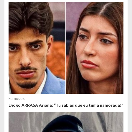
o
s
Famosos
Diogo ARRASA Ariana: “Tu sabias que eu tinha namorada!”