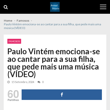
Skip
Skip
to
to
navigation
content
Home
Famosos
Paulo Vintém emociona-se ao cantar para a sua filha, que pede mais uma
música (VÍDEO)
FAMOSOS
Paulo Vintém emociona-se
ao cantar para a sua filha,
que pede mais uma música
(VÍDEO)
15 Setembro, 2024
0
60
Partilhas