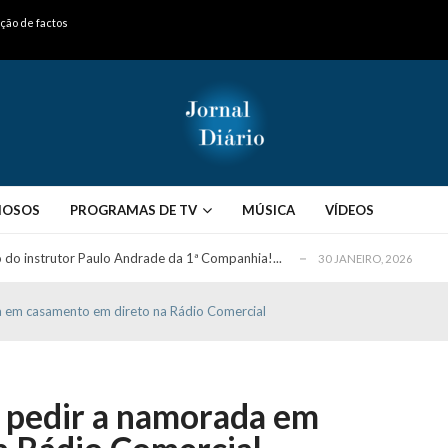
ação de factos
ós entrevista polémica a Flávio Furtado...
25 JANEIRO, 2026
o homem que pegou fogo à estátua de Cristiano R...
25 JANEIRO, 2026
 hilariante
24 JANEIRO, 2026
MOSOS
PROGRAMAS DE TV
MÚSICA
VÍDEOS
ue eu tinha namorada!”
24 MARÇO, 2026
o do instrutor Paulo Andrade da 1ª Companhia!...
30 JANEIRO, 2026
a de 400 euros POR DIA enquanto comentador na TVI
30 JANEIRO, 2026
 em casamento em direto na Rádio Comercial
na Ferreira e João Monteiro: “A CristinaR...
30 JANEIRO, 2026
mas com história de casal que perdeu o filh...
30 JANEIRO, 2026
eto com vídeo da sua vida
30 JANEIRO, 2026
 pedir a namorada em
apanhado em flagrante pelo instrutor (VÍDEO)...
30 JANEIRO, 2026
mento viral em direto
30 JANEIRO, 2026