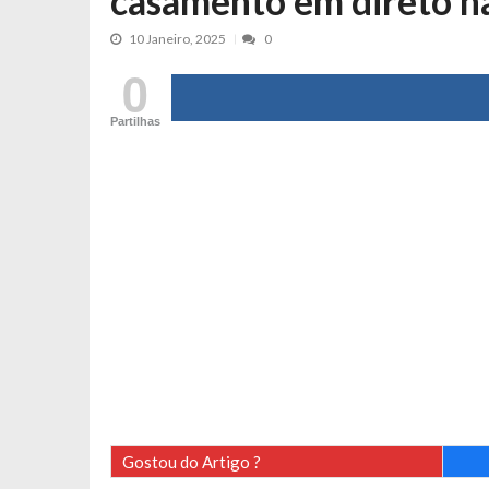
casamento em direto n
Cristina Ferreira faz aviso sério sob
10 Janeiro, 2025
0
Aproximação? Margarida Corceiro “v
0
Grávida? Noélia Pereira faz revelaç
Catarina Miranda critica trabalho
Partilhas
Andrea Soares revela que esteve gr
Maria Botelho Moniz coloca ‘pontos
Sara Santos fica em “pânico” durant
Filipe Delgado volta a imitar o inst
Gonçalo Quinaz CRITICA “dança” d
Catarina Miranda revela “cachet” ap
PSP já tomou medidas em relação a
Inês e Dylan divertem fãs com vídeo
Diogo ARRASA Ariana: “Tu sabias q
Nem vai acreditar na atual profissã
Gostou do Artigo ?
Francisco Monteiro GASTAVA cerc