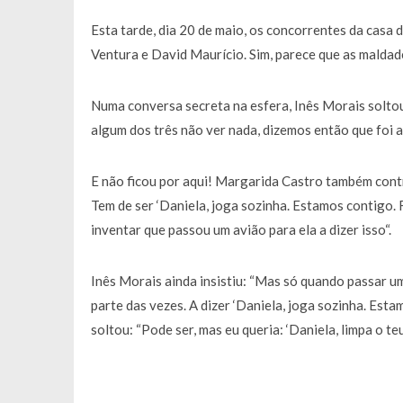
Esta tarde, dia 20 de maio, os concorrentes da casa
Ventura e David Maurício. Sim, parece que as maldade
Numa conversa secreta na esfera, Inês Morais soltou 
algum dos três não ver nada, dizemos então que foi aq
E não ficou por aqui! Margarida Castro também contri
Tem de ser ‘Daniela, joga sozinha. Estamos contigo. 
inventar que passou um avião para ela a dizer isso“.
Inês Morais ainda insistiu: “Mas só quando passar um
parte das vezes. A dizer ‘Daniela, joga sozinha. Estam
soltou: “Pode ser, mas eu queria: ‘Daniela, limpa o te