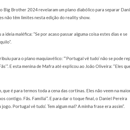
 do Big Brother 2024 revelaram um plano diabólico para separar Dani
s não têm limites nesta edição do reality show.
a ideia maléfica: “Se por acaso passar alguma coisa estes dias e se
uilo“.
buiu para o plano maquiavélico: “‘Portugal vê tudo’ não se pode rep
Fãs’“. E esta menina de Mafra até explicou ao João Oliveira: “Eles q
, que é para termos toda a cena das cortinas. Eles não veem na maio
os contigo. Fãs. Família’“. E para dar o toque final, o Daniel Pereira
u jogo. Portugal vê tudo’. Tem algum mal? A minha frase era assim“.