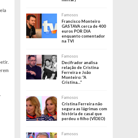
ela
Famosos
Francisco Monteiro
GASTAVA cerca de 400
euros POR DIA
enquanto comentador
na TVI
Famosos
etir.
Decifrador analisa
relação de Cristina
uerem
Ferreira e João
Monteiro: “A
Cristina…”
r
Famosos
Cristina Ferreira não
segura as lágrimas com
história de casal que
perdeu o filho (VÍDEO)
Famosos