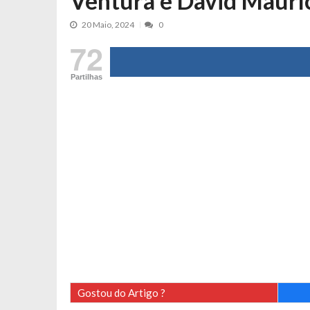
Ventura e David Maurí
Maria Botelho Moniz coloca ‘pontos
20 Maio, 2024
0
Sara Santos fica em “pânico” durant
72
Filipe Delgado volta a imitar o inst
Partilhas
Gonçalo Quinaz CRITICA “dança” d
Catarina Miranda revela “cachet” ap
PSP já tomou medidas em relação a
Inês e Dylan divertem fãs com vídeo
Diogo ARRASA Ariana: “Tu sabias q
Nem vai acreditar na atual profissã
Francisco Monteiro GASTAVA cerc
Gostou do Artigo ?