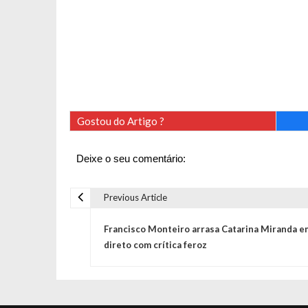
Gostou do Artigo ?
Deixe o seu comentário:
Previous Article
N
Francisco Monteiro arrasa Catarina Miranda e
a
direto com crítica feroz
v