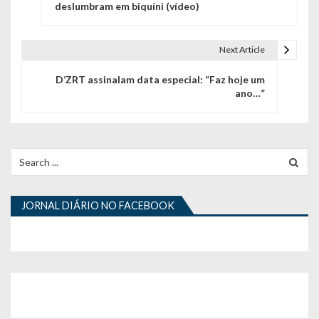
a
deslumbram em biquíni (vídeo)
v
e
Next Article
g
D’ZRT assinalam data especial: “Faz hoje um
ano…”
a
ç
ã
Search
for:
o
d
JORNAL DIÁRIO NO FACEBOOK
e
a
r
t