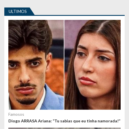
i
ULTIMOS
g
o
s
Famosos
Diogo ARRASA Ariana: “Tu sabias que eu tinha namorada!”