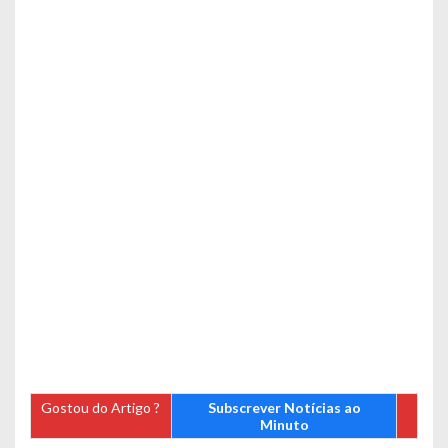
Gostou do Artigo ?
Subscrever Notícias ao
Minuto