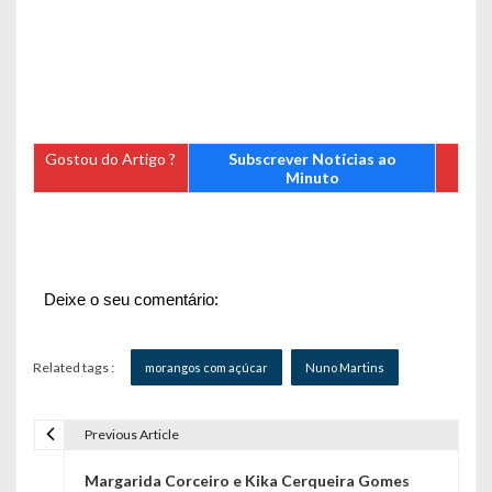
Gostou do Artigo ?
Subscrever Notícias ao
Minuto
Deixe o seu comentário:
Related tags :
morangos com açúcar
Nuno Martins
Previous Article
N
Margarida Corceiro e Kika Cerqueira Gomes