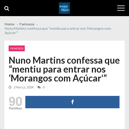
Skip
Skip
to
to
navigation
content
Home
Famosos
Nuno Martins confessa que “mentiu para entrar nos ‘Morangos com
Açúcar'”
FAMOSOS
Nuno Martins confessa que
“mentiu para entrar nos
‘Morangos com Açúcar'”
2 Março, 2024
0
90
Partilhas