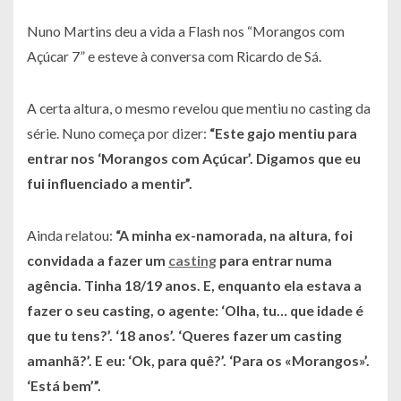
Nuno Martins deu a vida a Flash nos “Morangos com
Açúcar 7” e esteve à conversa com Ricardo de Sá.
A certa altura, o mesmo revelou que mentiu no casting da
série. Nuno começa por dizer:
“Este gajo mentiu para
entrar nos ‘Morangos com Açúcar’. Digamos que eu
fui influenciado a mentir”.
Ainda relatou:
“A minha ex-namorada, na altura, foi
convidada a fazer um
casting
para entrar numa
agência. Tinha 18/19 anos. E, enquanto ela estava a
fazer o seu casting, o agente: ‘Olha, tu… que idade é
que tu tens?’. ‘18 anos’. ‘Queres fazer um casting
amanhã?’. E eu: ‘Ok, para quê?’. ‘Para os «Morangos»’.
‘Está bem’”.