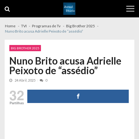
Skip
Skip
to
to
navigation
content
Home
TVI
Programas de Tv
Big Brother 2025
Nuno Brito acusa Adrielle Peixoto de “assédio”
BIG BROTHER 2025
Nuno Brito acusa Adrielle
Peixoto de “assédio”
24 Abril, 2025
0
32
Partilhas