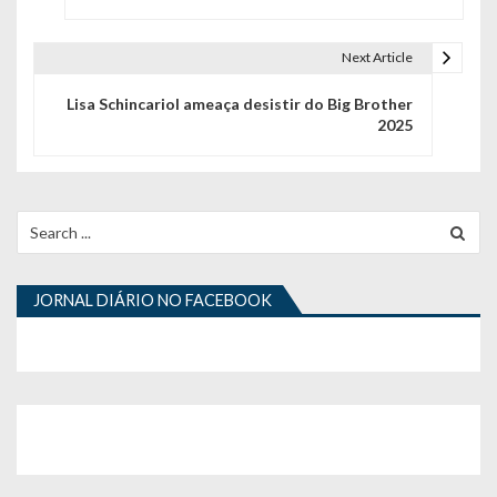
v
e
Next Article
g
Lisa Schincariol ameaça desistir do Big Brother
2025
a
ç
ã
Search
for:
o
d
JORNAL DIÁRIO NO FACEBOOK
e
a
r
t