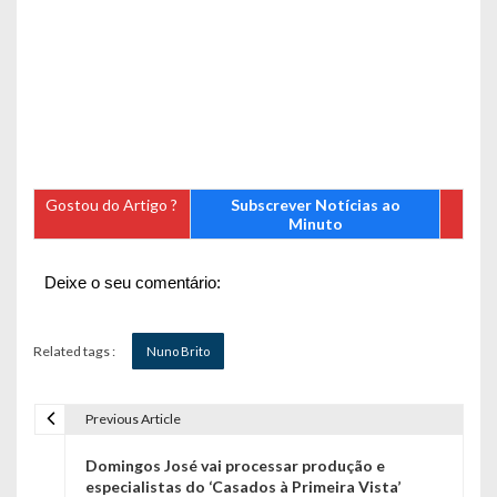
Gostou do Artigo ?
Subscrever Notícias ao
Minuto
Deixe o seu comentário:
Related tags :
Nuno Brito
Previous Article
N
Domingos José vai processar produção e
a
especialistas do ‘Casados à Primeira Vista’