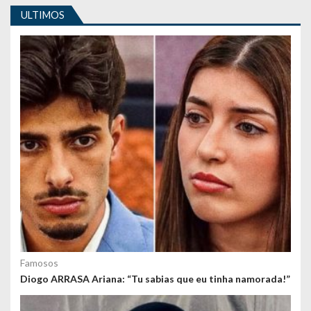
i
ULTIMOS
g
o
s
Famosos
Diogo ARRASA Ariana: “Tu sabias que eu tinha namorada!”