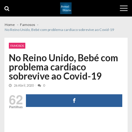
Skip
Skip
to
to
navigation
content
Home
Famosos
No Reino Unido, Bebé com problema cardíaco sobrevive ao Covid-19
FAMOSOS
No Reino Unido, Bebé com
problema cardíaco
sobrevive ao Covid-19
26 Abril, 2020
0
62
Partilhas