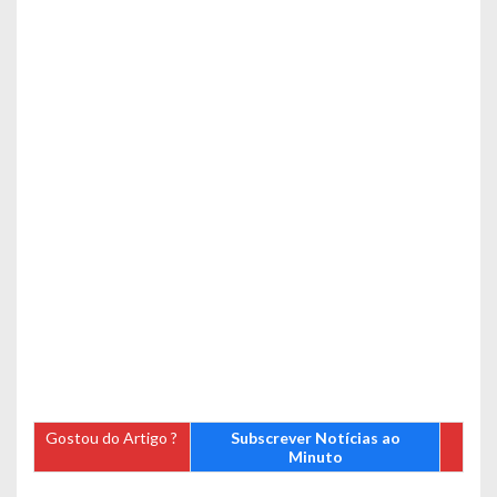
Gostou do Artigo ?
Subscrever Notícias ao
Minuto