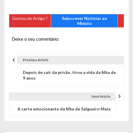
Gostou do Artigo ?
Subscrever Notícias ao
Minuto
Deixe o seu comentário:
Previous Article
N
Depois de sair da prisão, tirou a vida da filha de
a
9 anos
v
e
Next Article
g
A carta emocionante da filha de Salgueiro Maia
a
ç