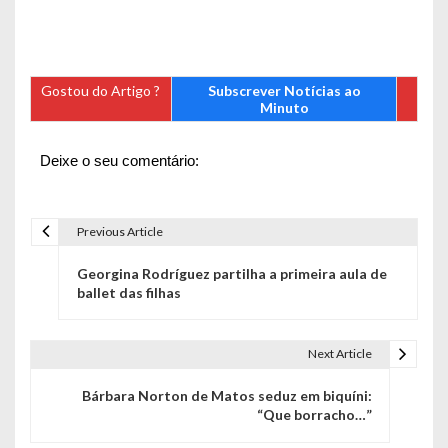
Gostou do Artigo ?
Subscrever Notícias ao
Minuto
Deixe o seu comentário:
Previous Article
N
Georgina Rodríguez partilha a primeira aula de
a
ballet das filhas
v
e
Next Article
g
Bárbara Norton de Matos seduz em biquíni:
“Que borracho…”
a