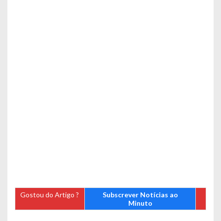
Gostou do Artigo ?
Subscrever Notícias ao
Minuto