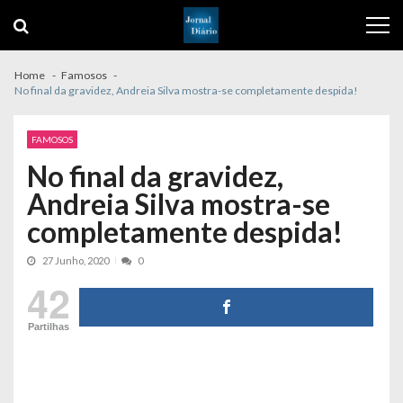
Skip
Skip
to
to
navigation
content
Home
Famosos
No final da gravidez, Andreia Silva mostra-se completamente despida!
FAMOSOS
No final da gravidez,
Andreia Silva mostra-se
completamente despida!
27 Junho, 2020
0
42
Partilhas