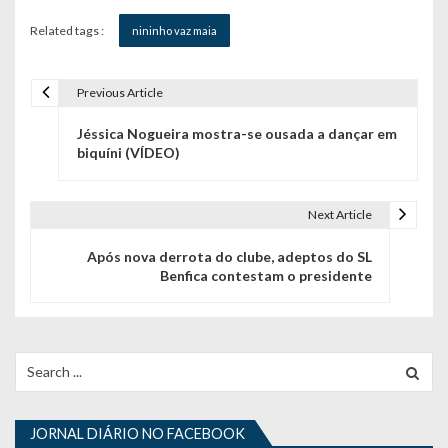
Related tags :
nininho vaz maia
Previous Article
N
Jéssica Nogueira mostra-se ousada a dançar em
a
biquíni (VÍDEO)
v
e
Next Article
g
Após nova derrota do clube, adeptos do SL
Benfica contestam o presidente
a
ç
ã
Search
for:
o
d
JORNAL DIÁRIO NO FACEBOOK