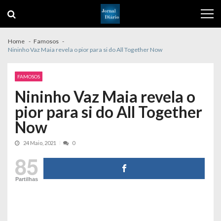
Skip
Skip
to
to
navigation
content
Home
Famosos
Nininho Vaz Maia revela o pior para si do All Together Now
FAMOSOS
Nininho Vaz Maia revela o
pior para si do All Together
Now
24 Maio, 2021
0
85
Partilhas