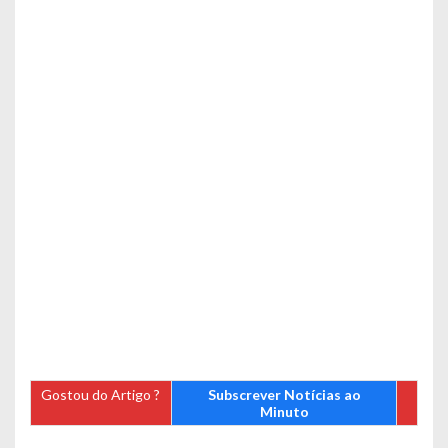
Gostou do Artigo ?
Subscrever Notícias ao
Minuto