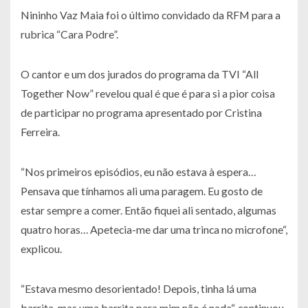
Nininho Vaz Maia foi o último convidado da RFM para a
rubrica “Cara Podre”.
O cantor e um dos jurados do programa da TVI “All
Together Now” revelou qual é que é para si a pior coisa
de participar no programa apresentado por Cristina
Ferreira.
“Nos primeiros episódios, eu não estava à espera…
Pensava que tínhamos ali uma paragem. Eu gosto de
estar sempre a comer. Então fiquei ali sentado, algumas
quatro horas… Apetecia-me dar uma trinca no microfone“,
explicou.
“Estava mesmo desorientado! Depois, tinha lá uma
barrita, mas uma barrita para mim não é nada“, continuou.