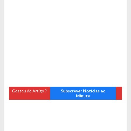
Gostou do Artigo ?
Subscrever Notícias ao
Minuto