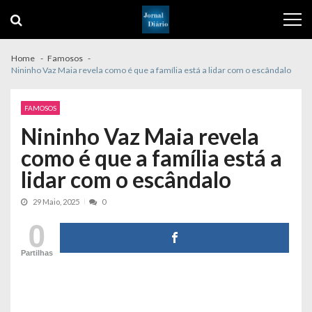
Skip
Skip
to
to
navigation
content
Home
Famosos
Nininho Vaz Maia revela como é que a família está a lidar com o escândalo
FAMOSOS
Nininho Vaz Maia revela
como é que a família está a
lidar com o escândalo
29 Maio, 2025
0
0
Partilhas