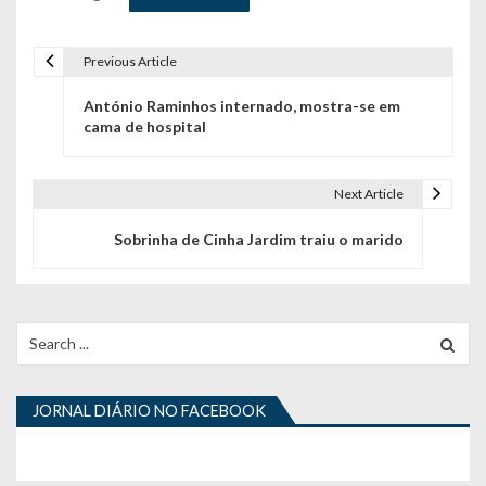
Previous Article
N
António Raminhos internado, mostra-se em
a
cama de hospital
v
e
Next Article
g
Sobrinha de Cinha Jardim traiu o marido
a
ç
Search
ã
for:
o
JORNAL DIÁRIO NO FACEBOOK
d
e