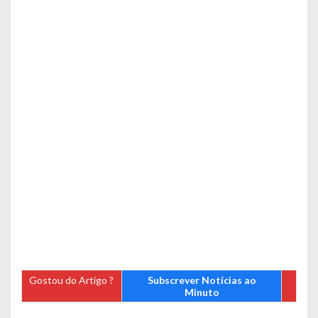
Gostou do Artigo ?
Subscrever Notícias ao
Minuto