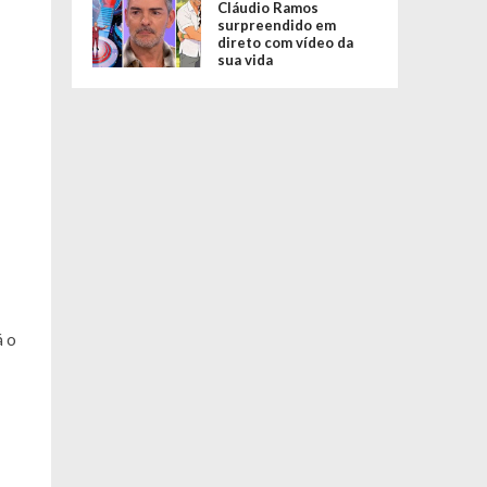
Cláudio Ramos
surpreendido em
direto com vídeo da
sua vida
á o