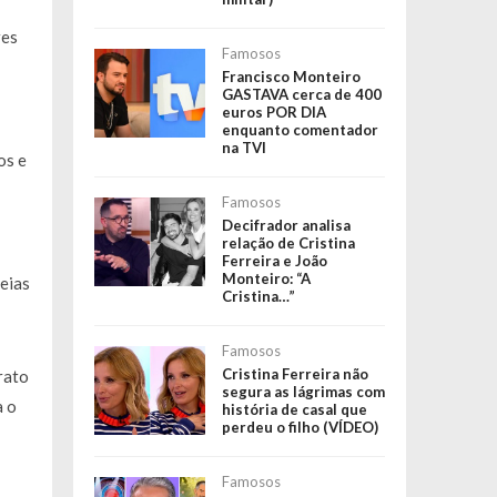
res
Famosos
Francisco Monteiro
GASTAVA cerca de 400
euros POR DIA
enquanto comentador
na TVI
os e
Famosos
Decifrador analisa
relação de Cristina
Ferreira e João
Monteiro: “A
teias
Cristina…”
Famosos
Cristina Ferreira não
rato
segura as lágrimas com
a o
história de casal que
perdeu o filho (VÍDEO)
Famosos