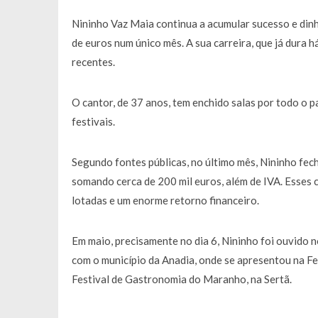
Francisco Monteiro GASTAVA cerc
Nininho Vaz Maia continua a acumular sucesso e din
de euros num único mês. A sua carreira, que já dura 
recentes.
O cantor, de 37 anos, tem enchido salas por todo o 
festivais.
Segundo fontes públicas, no último mês, Nininho fech
somando cerca de 200 mil euros, além de IVA. Esses c
lotadas e um enorme retorno financeiro.
Em maio, precisamente no dia 6, Nininho foi ouvido 
com o município da Anadia, onde se apresentou na Fei
Festival de Gastronomia do Maranho, na Sertã.