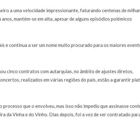
a de 400 euros POR DIA enquanto comentador na TVI
30 JANEIRO, 2026
heiro a uma velocidade impressionante, faturando centenas de milha
há anos, mantém-se em alta, apesar de alguns episódios polémicos
país e continua a ser um nome muito procurado para os maiores event
ou cinco contratos com autarquias, no âmbito de ajustes diretos,
oncertos, realizados em várias regiões do país, estão a garantir pla
no processo que o envolveu, mas isso não impediu que assinasse cont
ra da Vinha e do Vinho. Dias depois, foi a vez de ser contratado par