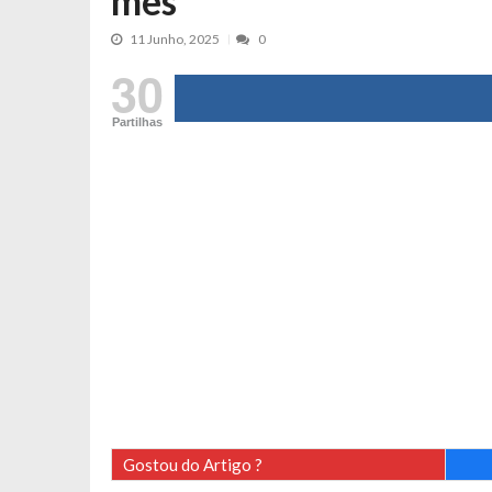
mês
Tânia Laranjo protagoniza novo mo
11 Junho, 2025
0
Cristina Ferreira faz aviso sério sob
30
Aproximação? Margarida Corceiro “v
Grávida? Noélia Pereira faz revelaç
Partilhas
Catarina Miranda critica trabalho
Andrea Soares revela que esteve gr
Maria Botelho Moniz coloca ‘pontos
Sara Santos fica em “pânico” durant
Filipe Delgado volta a imitar o inst
Gonçalo Quinaz CRITICA “dança” d
Catarina Miranda revela “cachet” ap
PSP já tomou medidas em relação a
Inês e Dylan divertem fãs com vídeo
Diogo ARRASA Ariana: “Tu sabias q
Gostou do Artigo ?
Nem vai acreditar na atual profissã