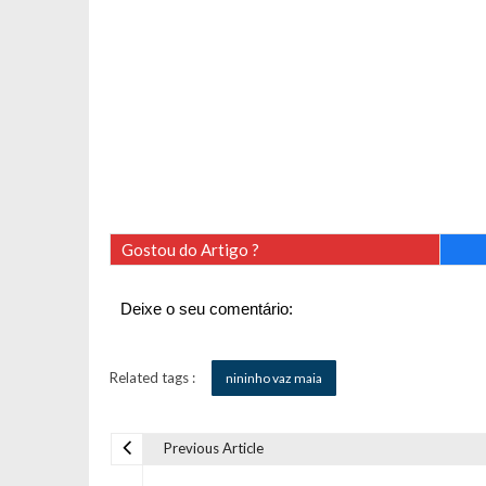
Gostou do Artigo ?
Deixe o seu comentário:
Related tags :
nininho vaz maia
Previous Article
N