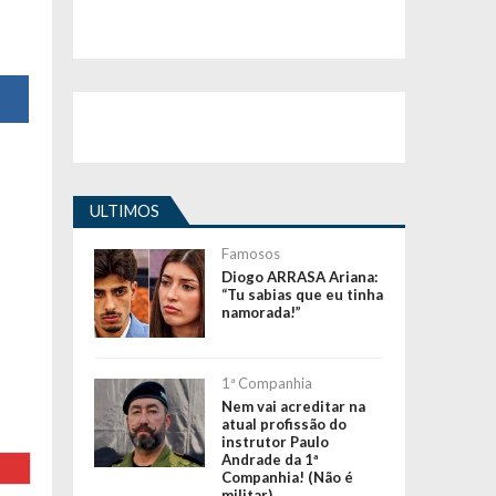
ULTIMOS
Famosos
Diogo ARRASA Ariana:
“Tu sabias que eu tinha
namorada!”
1ª Companhia
Nem vai acreditar na
atual profissão do
instrutor Paulo
Andrade da 1ª
Companhia! (Não é
militar)