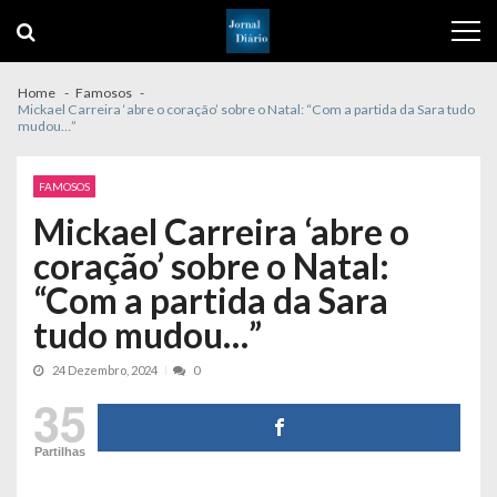
Skip
Skip
to
to
navigation
content
Home
Famosos
Mickael Carreira ‘abre o coração’ sobre o Natal: “Com a partida da Sara tudo
mudou…”
FAMOSOS
Mickael Carreira ‘abre o
coração’ sobre o Natal:
“Com a partida da Sara
tudo mudou…”
24 Dezembro, 2024
0
35
Partilhas