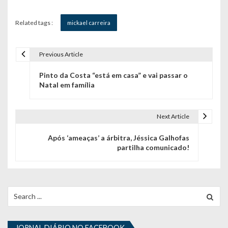
Related tags :
mickael carreira
Previous Article
N
Pinto da Costa “está em casa” e vai passar o
a
Natal em família
v
e
Next Article
g
Após ‘ameaças’ a árbitra, Jéssica Galhofas
partilha comunicado!
a
ç
ã
Search
for:
o
JORNAL DIÁRIO NO FACEBOOK