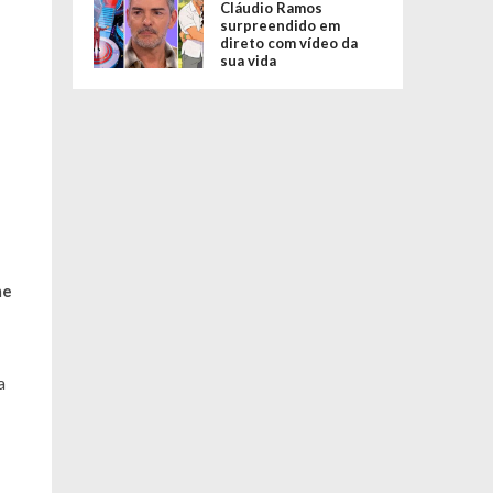
Cláudio Ramos
surpreendido em
direto com vídeo da
sua vida
me
a