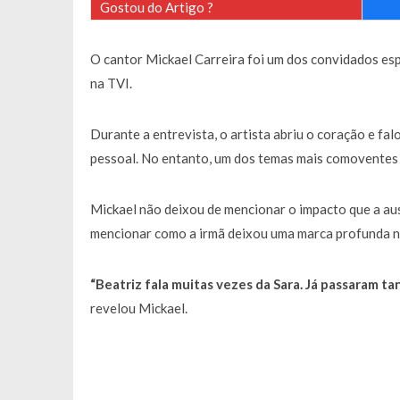
Gostou do Artigo ?
Francisco Monteiro GASTAVA cerc
O cantor Mickael Carreira foi um dos convidados es
na TVI.
Durante a entrevista, o artista abriu o coração e fal
pessoal. No entanto, um dos temas mais comoventes f
Mickael não deixou de mencionar o impacto que a ausê
mencionar como a irmã deixou uma marca profunda na 
“Beatriz fala muitas vezes da Sara. Já passaram ta
revelou Mickael.