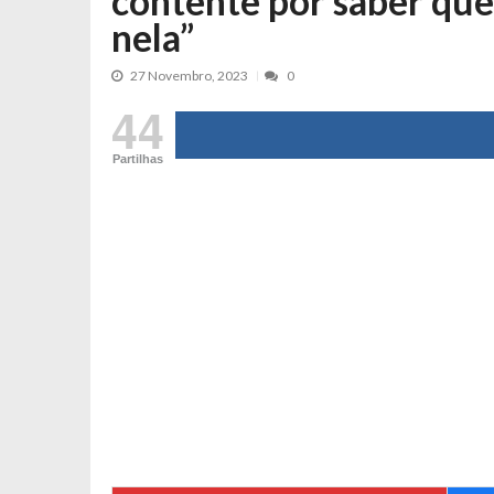
contente por saber que
Tânia Laranjo protagoniza novo mo
nela”
Cristina Ferreira faz aviso sério sob
27 Novembro, 2023
0
Aproximação? Margarida Corceiro “v
44
Grávida? Noélia Pereira faz revelaç
Catarina Miranda critica trabalho
Partilhas
Andrea Soares revela que esteve gr
Maria Botelho Moniz coloca ‘pontos
Sara Santos fica em “pânico” durant
Filipe Delgado volta a imitar o inst
Gonçalo Quinaz CRITICA “dança” d
Catarina Miranda revela “cachet” ap
PSP já tomou medidas em relação a
Inês e Dylan divertem fãs com vídeo
Diogo ARRASA Ariana: “Tu sabias q
Nem vai acreditar na atual profissã