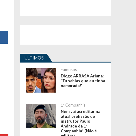
ULTIMOS
Famosos
Diogo ARRASA Ariana:
“Tu sabias que eu tinha
namorada!”
1ª Companhia
Nem vai acreditar na
atual profissão do
instrutor Paulo
Andrade da 1ª
Companhia! (Não é
militar)