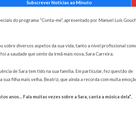
Subscrever Notícias ao Minuto
a de 400 euros POR DIA enquanto comentador na TVI
30 JANEIRO, 2026
peciais do programa “Conta-me”, apresentado por Manuel Luís Gouc
ou sobre diversos aspetos da sua vida, tanto a nível profissional com
oi a saudade que sente da irmã mais nova, Sara Carreira.
ncia de Sara tem tido na sua família. Em particular, fez questão de
sua filha mais velha, Beatriz, que ainda a recorda com muita emoçã
ntos anos… Fala muitas vezes sobre a Sara, canta a música dela”
,