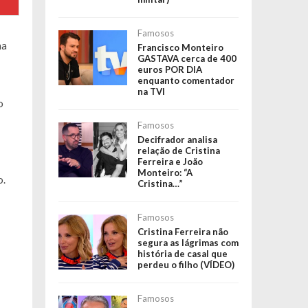
Famosos
ha
Francisco Monteiro
GASTAVA cerca de 400
euros POR DIA
enquanto comentador
na TVI
o
Famosos
Decifrador analisa
relação de Cristina
Ferreira e João
Monteiro: “A
o.
Cristina…”
Famosos
Cristina Ferreira não
segura as lágrimas com
história de casal que
perdeu o filho (VÍDEO)
Famosos