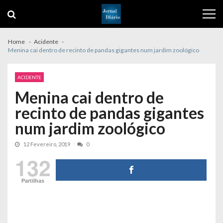
Skip
Skip
to
to
navigation
content
Home
Acidente
Menina cai dentro de recinto de pandas gigantes num jardim zoológico
ACIDENTE
Menina cai dentro de
recinto de pandas gigantes
num jardim zoológico
12 Fevereiro, 2019
0
132
Partilhas