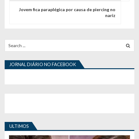
e
Jovem fica paraplégica por causa de piercing no
g
nariz
a
ç
Search
ã
for:
o
JORNAL DIÁRIO NO FACEBOOK
d
e
a
r
t
i
ULTIMOS
g