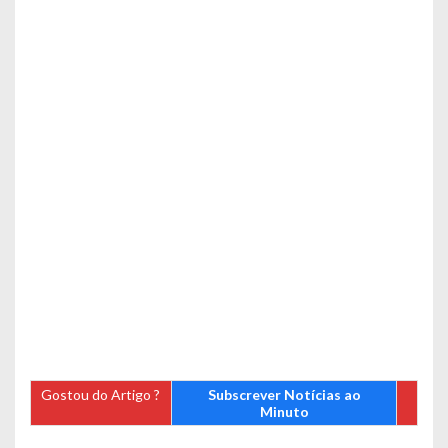
Gostou do Artigo ?
Subscrever Notícias ao
Minuto