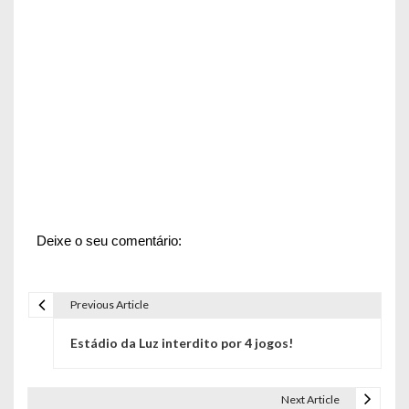
Deixe o seu comentário:
Previous Article
N
Estádio da Luz interdito por 4 jogos!
a
v
Next Article