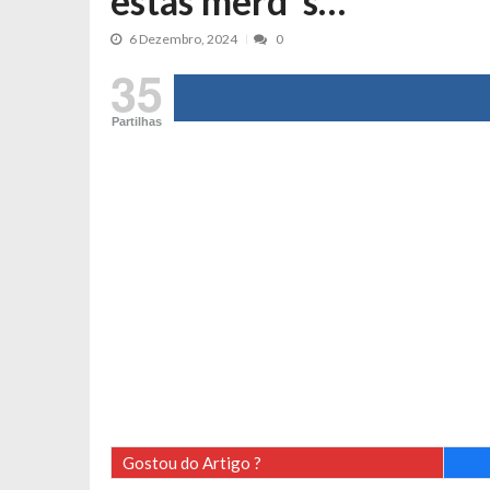
estas merd*s…”
Tânia Laranjo protagoniza novo mo
6 Dezembro, 2024
0
Cristina Ferreira faz aviso sério sob
35
Aproximação? Margarida Corceiro “v
Grávida? Noélia Pereira faz revelaç
Partilhas
Catarina Miranda critica trabalho
Andrea Soares revela que esteve gr
Maria Botelho Moniz coloca ‘pontos
Sara Santos fica em “pânico” durant
Filipe Delgado volta a imitar o inst
Gonçalo Quinaz CRITICA “dança” d
Catarina Miranda revela “cachet” ap
PSP já tomou medidas em relação a
Inês e Dylan divertem fãs com vídeo
Diogo ARRASA Ariana: “Tu sabias q
Gostou do Artigo ?
Nem vai acreditar na atual profissã