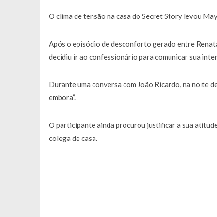
Francisco Monteiro GASTAVA cerc
O clima de tensão na casa do
Secret Story
levou Mayc
Após o episódio de desconforto gerado entre Renata
decidiu ir ao confessionário para comunicar sua inte
Durante uma conversa com João Ricardo, na noite de
embora”.
O participante ainda procurou justificar a sua atit
colega de casa.