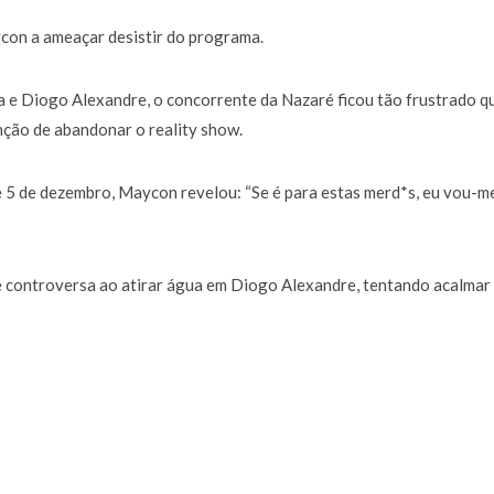
a de 400 euros POR DIA enquanto comentador na TVI
30 JANEIRO, 2026
on a ameaçar desistir do programa.
 e Diogo Alexandre, o concorrente da Nazaré ficou tão frustrado q
nção de abandonar o reality show.
 5 de dezembro, Maycon revelou: “Se é para estas merd*s, eu vou-m
ude controversa ao atirar água em Diogo Alexandre, tentando acalmar