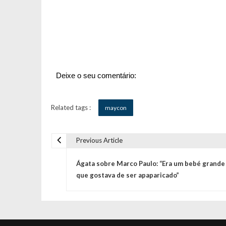
Deixe o seu comentário:
Related tags :
maycon
Previous Article
N
Ágata sobre Marco Paulo: “Era um bebé grande
a
que gostava de ser apaparicado”
v