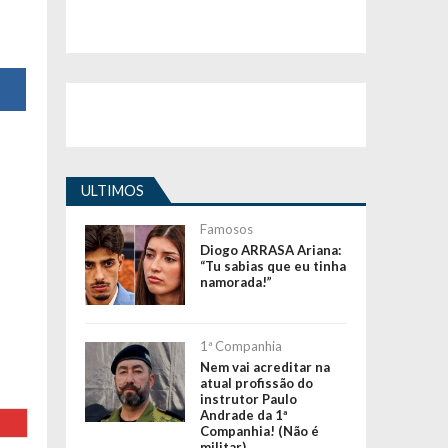
ULTIMOS
Famosos
Diogo ARRASA Ariana:
“Tu sabias que eu tinha
namorada!”
1ª Companhia
Nem vai acreditar na
atual profissão do
instrutor Paulo
Andrade da 1ª
Companhia! (Não é
militar)