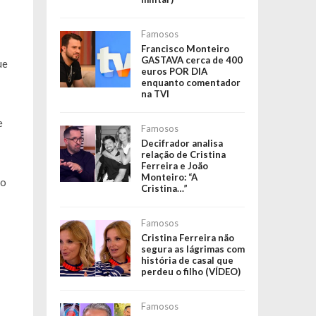
Famosos
Francisco Monteiro
GASTAVA cerca de 400
ue
euros POR DIA
enquanto comentador
na TVI
e
Famosos
Decifrador analisa
relação de Cristina
Ferreira e João
Monteiro: “A
 o
Cristina…”
Famosos
Cristina Ferreira não
segura as lágrimas com
história de casal que
perdeu o filho (VÍDEO)
Famosos