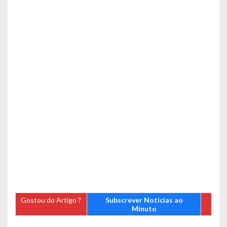
Gostou do Artigo ?
Subscrever Notícias ao
Minuto