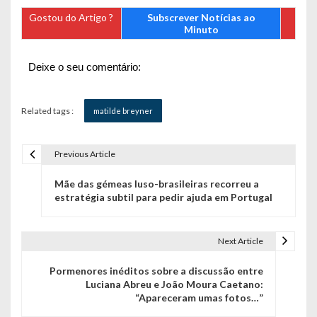
Gostou do Artigo ?
Subscrever Notícias ao
Minuto
Deixe o seu comentário:
Related tags :
matilde breyner
Previous Article
N
Mãe das gémeas luso-brasileiras recorreu a
a
estratégia subtil para pedir ajuda em Portugal
v
e
Next Article
g
Pormenores inéditos sobre a discussão entre
Luciana Abreu e João Moura Caetano:
a
“Apareceram umas fotos…”