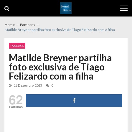
Skip
Skip
to
to
navigation
content
Home
Famosos
Matilde Breyner partilha foto exclusiva de Tiago Felizardo com a filha
FAMOSOS
Matilde Breyner partilha
foto exclusiva de Tiago
Felizardo com a filha
16 Dezembro, 2023
0
62
Partilhas