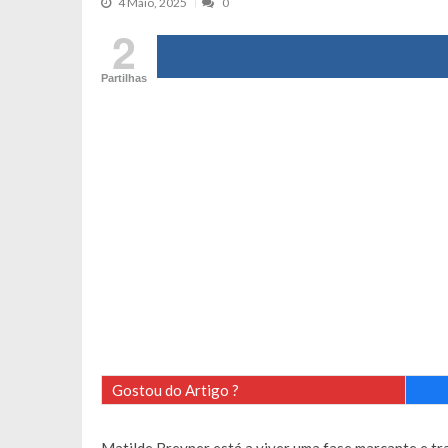
4 Maio, 2025
0
Cristina Ferreira faz aviso sério sob
2
Aproximação? Margarida Corceiro “v
Partilhas
Grávida? Noélia Pereira faz revelaç
Catarina Miranda critica trabalho
Andrea Soares revela que esteve gr
Maria Botelho Moniz coloca ‘pontos
Sara Santos fica em “pânico” durant
Filipe Delgado volta a imitar o inst
Gonçalo Quinaz CRITICA “dança” d
Catarina Miranda revela “cachet” ap
PSP já tomou medidas em relação a
Inês e Dylan divertem fãs com vídeo
Diogo ARRASA Ariana: “Tu sabias q
Gostou do Artigo ?
Nem vai acreditar na atual profissã
Francisco Monteiro GASTAVA cerc