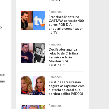
Famosos
Francisco Monteiro
GASTAVA cerca de 400
euros POR DIA
do
enquanto comentador
na TVI
Famosos
Decifrador analisa
relação de Cristina
Ferreira e João
Monteiro: “A
Cristina…”
omos
Famosos
 me
Cristina Ferreira não
segura as lágrimas com
história de casal que
perdeu o filho (VÍDEO)
Famosos