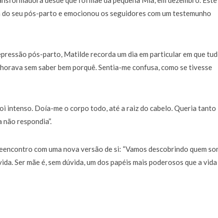
ransformadora desde que foi mãe da pequena Mia, em dezembro. Este
ia do seu pós-parto e emocionou os seguidores com um testemunho
pressão pós-parto, Matilde recorda um dia em particular em que tu
. Chorava sem saber bem porquê. Sentia-me confusa, como se tivesse
oi intenso. Doía-me o corpo todo, até a raiz do cabelo. Queria tanto
 não respondia”.
reencontro com uma nova versão de si: “Vamos descobrindo quem s
da. Ser mãe é, sem dúvida, um dos papéis mais poderosos que a vida