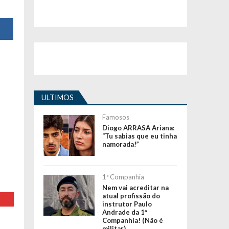
ULTIMOS
Famosos
Diogo ARRASA Ariana:
“Tu sabias que eu tinha
namorada!”
1ª Companhia
Nem vai acreditar na
atual profissão do
instrutor Paulo
Andrade da 1ª
Companhia! (Não é
militar)