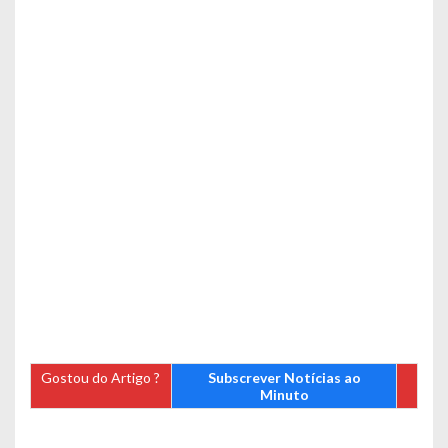
Gostou do Artigo ?
Subscrever Notícias ao
Minuto