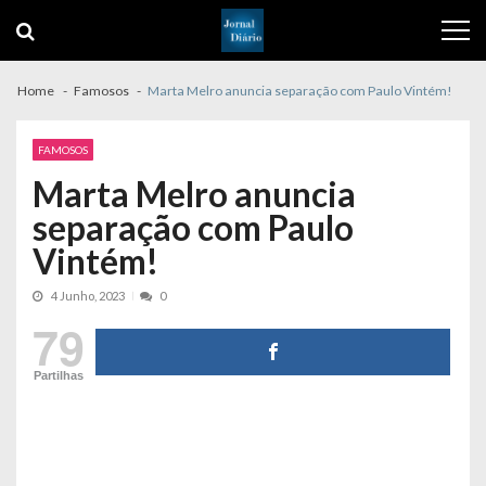
Skip
Skip
to
to
navigation
content
Home
Famosos
Marta Melro anuncia separação com Paulo Vintém!
FAMOSOS
Marta Melro anuncia
separação com Paulo
Vintém!
4 Junho, 2023
0
79
Partilhas