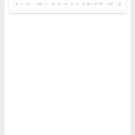
Uma publicação compartilhada por 𝑴𝒂𝒓𝒕𝒂 𝑴𝒆𝒍𝒓𝒐 🐚🌿🐾🎬🎭