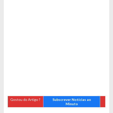
Gostou do Artigo ?
Subscrever Notícias ao
Minuto