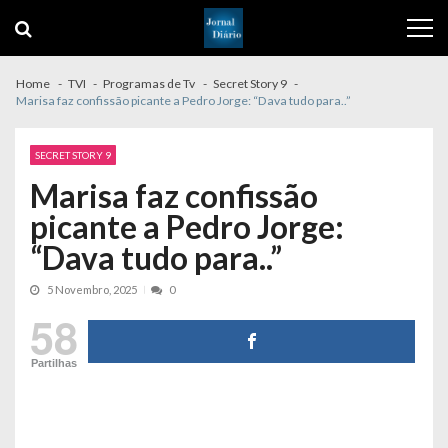
Skip
Skip
to
to
navigation
content
Home
TVI
Programas de Tv
Secret Story 9
Marisa faz confissão picante a Pedro Jorge: “Dava tudo para..”
SECRET STORY 9
Marisa faz confissão
picante a Pedro Jorge:
“Dava tudo para..”
5 Novembro, 2025
0
58
Partilhas