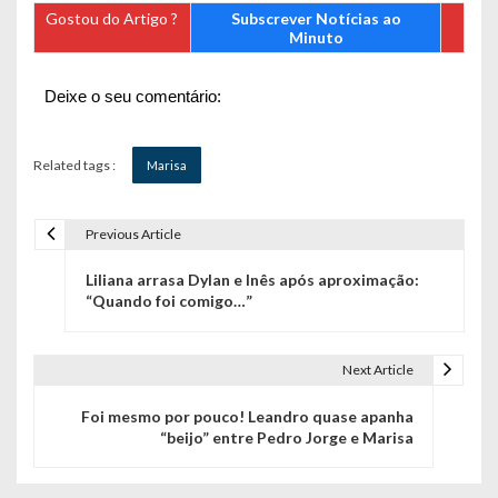
Gostou do Artigo ?
Subscrever Notícias ao
Minuto
Deixe o seu comentário:
Related tags :
Marisa
Previous Article
N
Liliana arrasa Dylan e Inês após aproximação:
a
“Quando foi comigo…”
v
e
Next Article
g
Foi mesmo por pouco! Leandro quase apanha
“beijo” entre Pedro Jorge e Marisa
a
ç