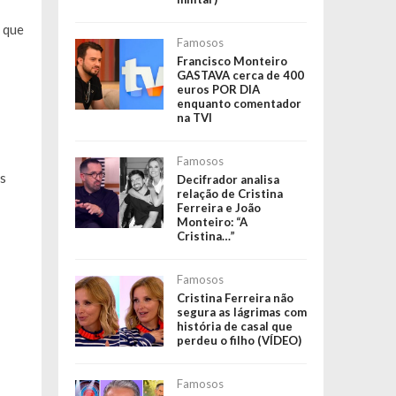
, que
Famosos
Francisco Monteiro
GASTAVA cerca de 400
euros POR DIA
enquanto comentador
na TVI
Famosos
is
Decifrador analisa
relação de Cristina
Ferreira e João
Monteiro: “A
Cristina…”
Famosos
Cristina Ferreira não
segura as lágrimas com
história de casal que
perdeu o filho (VÍDEO)
Famosos