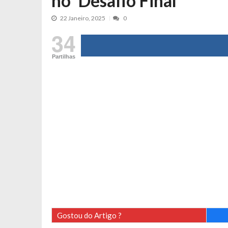
no ‘Desafio Final’
Maria Botelho Moniz coloca ‘pontos
22 Janeiro, 2025
0
Sara Santos fica em “pânico” durant
34
Filipe Delgado volta a imitar o inst
Partilhas
Gonçalo Quinaz CRITICA “dança” d
Catarina Miranda revela “cachet” ap
PSP já tomou medidas em relação a
Inês e Dylan divertem fãs com vídeo
Diogo ARRASA Ariana: “Tu sabias q
Nem vai acreditar na atual profissã
Francisco Monteiro GASTAVA cerc
Gostou do Artigo ?