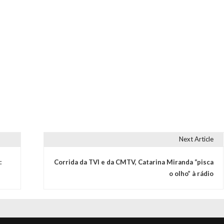
Next Article
:
Corrida da TVI e da CMTV, Catarina Miranda “pisca
o olho” à rádio