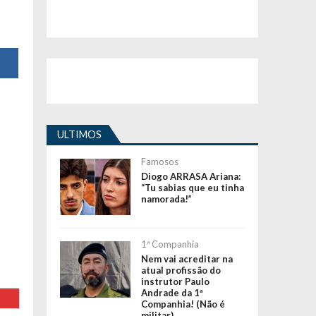
ULTIMOS
Famosos
Diogo ARRASA Ariana:
“Tu sabias que eu tinha
namorada!”
1ª Companhia
Nem vai acreditar na
atual profissão do
instrutor Paulo
Andrade da 1ª
Companhia! (Não é
militar)