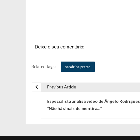
Deixe o seu comentário:
Related tags :
sandrina pratas
Previous Article
N
Especialista analisa vídeo de Ângelo Rodrigues
a
“Não há sinais de mentira…”
v