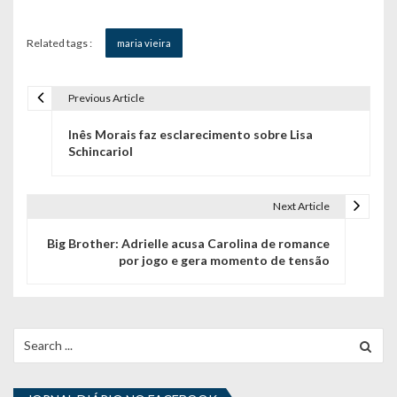
Related tags :
maria vieira
Previous Article
N
Inês Morais faz esclarecimento sobre Lisa
a
Schincariol
v
e
Next Article
g
Big Brother: Adrielle acusa Carolina de romance
por jogo e gera momento de tensão
a
ç
ã
Search
for:
o