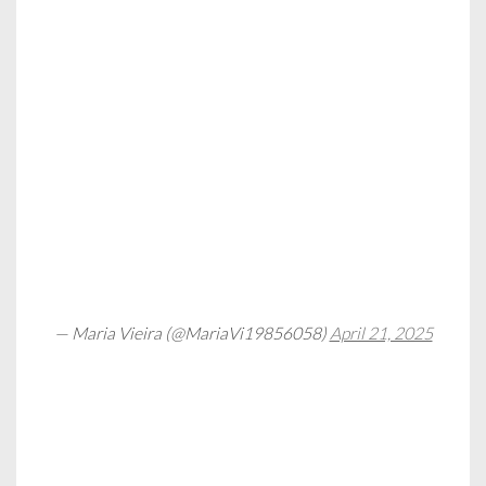
— Maria Vieira (@MariaVi19856058)
April 21, 2025