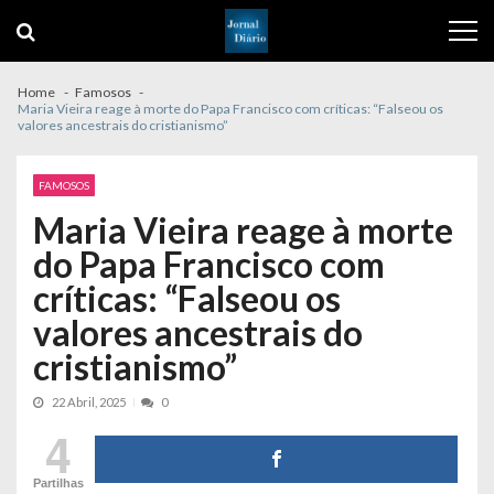
Skip
Skip
to
to
navigation
content
Home
Famosos
Maria Vieira reage à morte do Papa Francisco com críticas: “Falseou os
valores ancestrais do cristianismo”
FAMOSOS
Maria Vieira reage à morte
do Papa Francisco com
críticas: “Falseou os
valores ancestrais do
cristianismo”
22 Abril, 2025
0
4
Partilhas