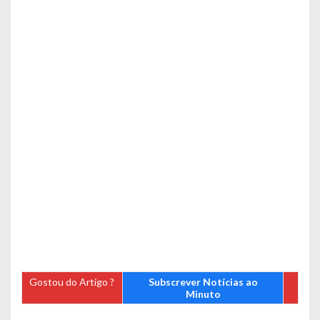
Gostou do Artigo ?
Subscrever Notícias ao
Minuto