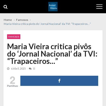
Skip
Skip
to
to
navigation
content
Home
Famosos
Maria Vieira critica pivôs do ‘Jornal Nacional’ da TVI: “Trapaceiros…”
FAMOSOS
Maria Vieira critica pivôs
do ‘Jornal Nacional’ da TVI:
“Trapaceiros…”
6 Abril, 2025
0
2
Partilhas