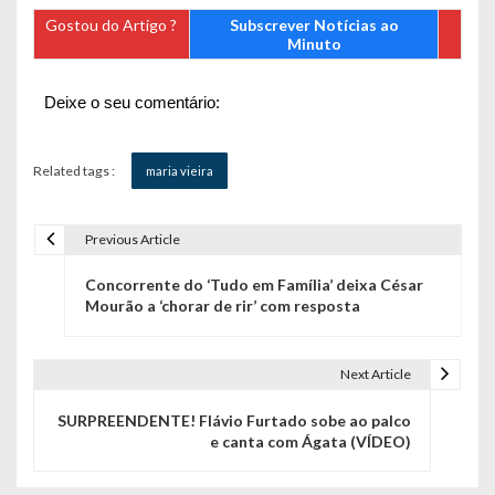
Gostou do Artigo ?
Subscrever Notícias ao
Minuto
Deixe o seu comentário:
Related tags :
maria vieira
Previous Article
N
Concorrente do ‘Tudo em Família’ deixa César
a
Mourão a ‘chorar de rir’ com resposta
v
e
Next Article
g
SURPREENDENTE! Flávio Furtado sobe ao palco
e canta com Ágata (VÍDEO)
a