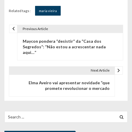
Related tags :
maria vieira
Previous Article
N
Maycon pondera “desistir” da “Casa dos
a
Segredos”: “Não estou a acrescentar nada
aqui…”
v
e
Next Article
g
Elma Aveiro vai apresentar novidade “que
a
promete revolucionar o mercado
ç
ã
Search
o
for:
d