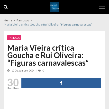
Skip
Skip
to
to
navigation
content
Home
Famosos
Maria Vieira critica Goucha e Rui Oliveira: “Figuras carnavalescas”
FAMOSOS
Maria Vieira critica
Goucha e Rui Oliveira:
“Figuras carnavalescas”
15 Dezembro, 2024
0
30
Partilhas