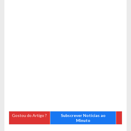
Gostou do Artigo ?
Subscrever Notícias ao
Minuto