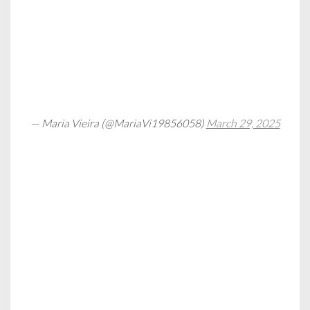
— Maria Vieira (@MariaVi19856058)
March 29, 2025