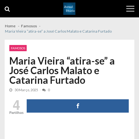
Skip
Skip
to
to
navigation
content
Home
Famosos
Maria Vieira “atira-se” a José Carlos Malato e Catarina Furtado
FAMOSOS
Maria Vieira “atira-se” a
José Carlos Malato e
Catarina Furtado
30 Março, 2025
0
4
Partilhas