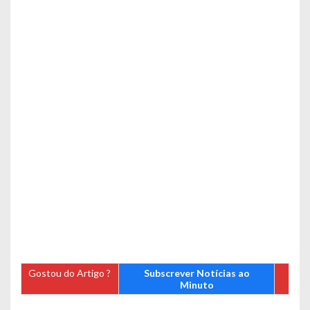
Gostou do Artigo ?
Subscrever Notícias ao
Minuto