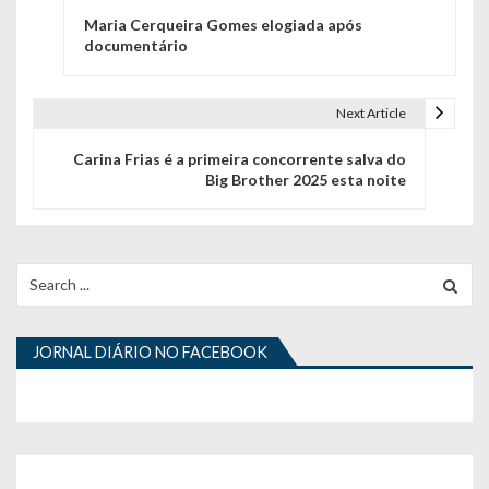
Maria Cerqueira Gomes elogiada após
a
documentário
v
e
Next Article
g
Carina Frias é a primeira concorrente salva do
Big Brother 2025 esta noite
a
ç
ã
Search
for:
o
d
JORNAL DIÁRIO NO FACEBOOK
e
a
r