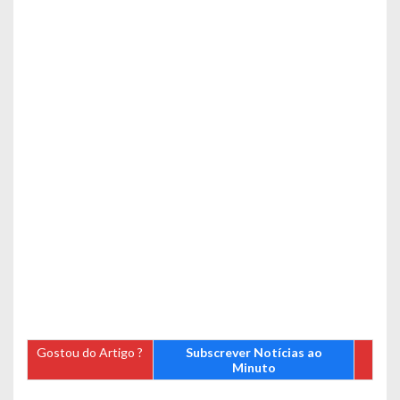
Gostou do Artigo ?
Subscrever Notícias ao
Minuto