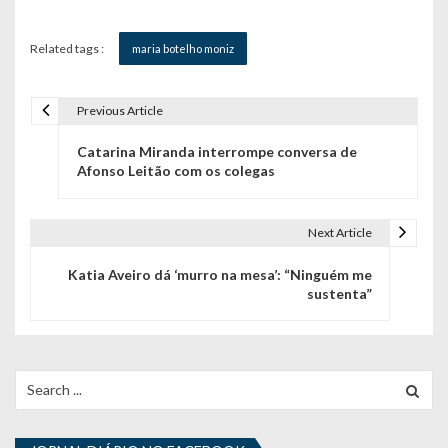
Related tags :
maria botelho moniz
Previous Article
N
Catarina Miranda interrompe conversa de
a
Afonso Leitão com os colegas
v
e
Next Article
g
Katia Aveiro dá ‘murro na mesa’: “Ninguém me
sustenta”
a
ç
ã
Search
for:
o