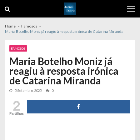
Skip
Skip
to
to
navigation
content
Home
Famosos
Maria Botelho Moniz já reagiu à resposta irónica de Catarina Miranda
FAMOSOS
Maria Botelho Moniz já
reagiu à resposta irónica
de Catarina Miranda
5 Setembro, 2025
0
2
Partilhas