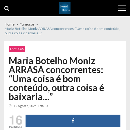
Skip
Skip
to
to
navigation
content
Home
Famosos
Maria Botelho Moniz ARRASA concorrentes: “Uma coisa é bom conteúdo,
outra coisa é baixaria…”
FAMOSOS
Maria Botelho Moniz
ARRASA concorrentes:
“Uma coisa é bom
conteúdo, outra coisa é
baixaria…”
12 Agosto, 2025
0
16
Partilhas