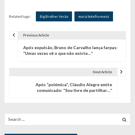
Related tags :
Big Brother Verão
maria botelho moniz
Previous Article
N
Após expulsão, Bruno de Carvalho lança farpas:
a
“Umas vezes vê o que não existe…”
v
e
Next Article
g
Após “polémica”, Cláudio Alegre emite
comunicado: “Sou livre de partilhar…”
a
ç
ã
Search
for:
o