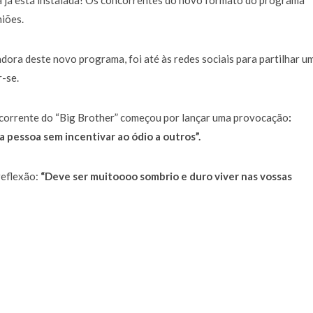
 já está instalada! Os concorrentes do novo formato do programa
niões.
ora deste novo programa, foi até às redes sociais para partilhar u
-se.
ncorrente do “Big Brother” começou por lançar uma provocação
:
essoa sem incentivar ao ódio a outros”.
reflexão:
“Deve ser muitoooo sombrio e duro viver nas vossas