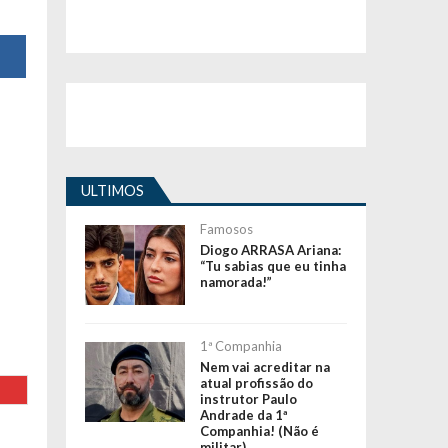
ULTIMOS
Famosos
Diogo ARRASA Ariana:
“Tu sabias que eu tinha
namorada!”
1ª Companhia
Nem vai acreditar na
atual profissão do
instrutor Paulo
Andrade da 1ª
Companhia! (Não é
militar)