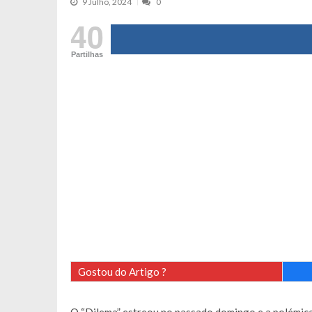
9 Julho, 2024
0
Maria Botelho Moniz coloca ‘pontos
40
Sara Santos fica em “pânico” durant
Partilhas
Filipe Delgado volta a imitar o inst
Gonçalo Quinaz CRITICA “dança” d
Catarina Miranda revela “cachet” ap
PSP já tomou medidas em relação a
Inês e Dylan divertem fãs com vídeo
Diogo ARRASA Ariana: “Tu sabias q
Nem vai acreditar na atual profissã
Francisco Monteiro GASTAVA cerc
Gostou do Artigo ?