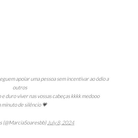
guem apoiar uma pessoa sem incentivar ao ódio a
outros
 e duro viver nas vossas cabeças kkkk medooo
minuto de silêncio 💗
es (@MarciaSoaresbb)
July 8, 2024