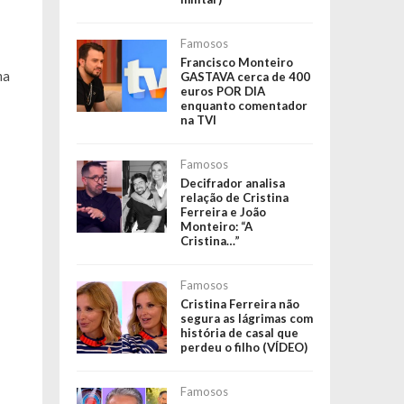
Famosos
Francisco Monteiro
ma
GASTAVA cerca de 400
euros POR DIA
enquanto comentador
na TVI
Famosos
Decifrador analisa
relação de Cristina
Ferreira e João
Monteiro: “A
Cristina…”
Famosos
Cristina Ferreira não
segura as lágrimas com
história de casal que
perdeu o filho (VÍDEO)
Famosos