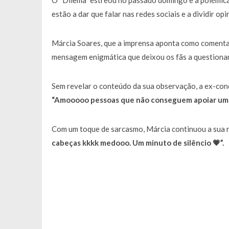
O “Dilema” estreou no passado domingo e a polémica
estão a dar que falar nas redes sociais e a dividir opi
Márcia Soares, que a imprensa aponta como comentad
mensagem enigmática que deixou os fãs a questionar
Sem revelar o conteúdo da sua observação, a ex-co
“Amooooo pessoas que não conseguem apoiar uma p
Com um toque de sarcasmo, Márcia continuou a sua 
cabeças kkkk medooo. Um minuto de silêncio 💗”.