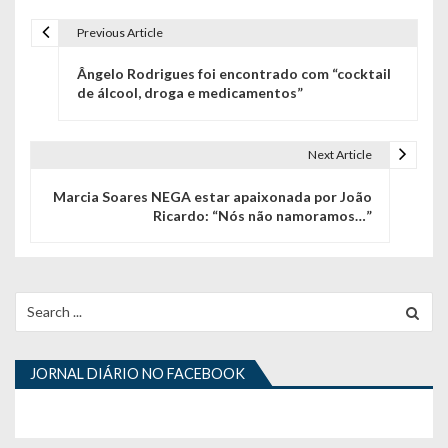
Previous Article
N
Ângelo Rodrigues foi encontrado com “cocktail
a
de álcool, droga e medicamentos”
v
e
Next Article
g
Marcia Soares NEGA estar apaixonada por João
Ricardo: “Nós não namoramos…”
a
ç
ã
Search
for:
o
d
JORNAL DIÁRIO NO FACEBOOK
e
a