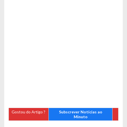
Gostou do Artigo ?
Subscrever Notícias ao
Minuto