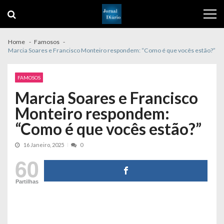
Skip
Skip
to
to
navigation
content
Home
Famosos
Marcia Soares e Francisco Monteiro respondem: “Como é que vocês estão?”
FAMOSOS
Marcia Soares e Francisco
Monteiro respondem:
“Como é que vocês estão?”
16 Janeiro, 2025
0
60
Partilhas