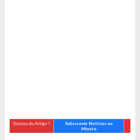
Gostou do Artigo ?
Subscrever Notícias ao
Minuto