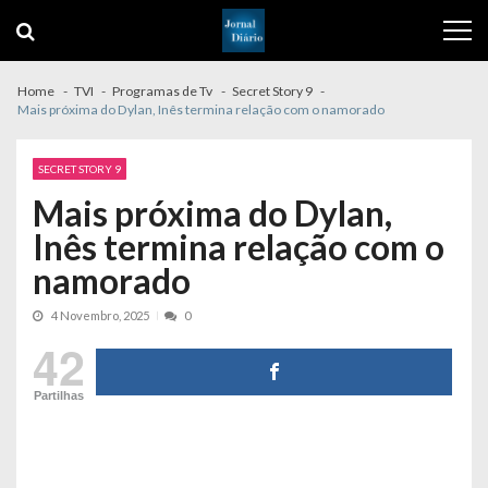
Skip
Skip
to
to
navigation
content
Home
TVI
Programas de Tv
Secret Story 9
Mais próxima do Dylan, Inês termina relação com o namorado
SECRET STORY 9
Mais próxima do Dylan,
Inês termina relação com o
namorado
4 Novembro, 2025
0
42
Partilhas