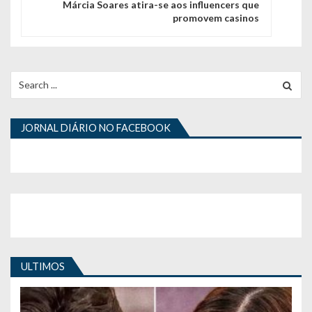
g
Márcia Soares atira-se aos influencers que
promovem casinos
a
ç
ã
Search
for:
o
d
JORNAL DIÁRIO NO FACEBOOK
e
a
r
t
i
ULTIMOS
g
o