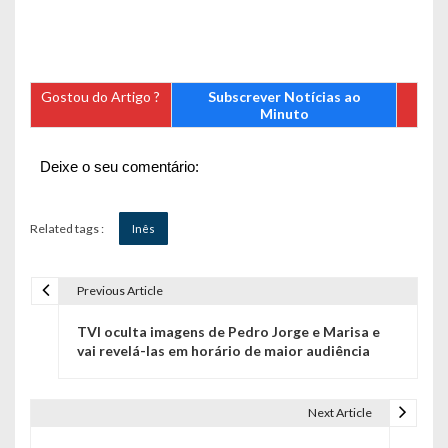
Gostou do Artigo ?
Subscrever Notícias ao
Minuto
Deixe o seu comentário:
Related tags :
Inês
Previous Article
N
TVI oculta imagens de Pedro Jorge e Marisa e
a
vai revelá-las em horário de maior audiência
v
e
Next Article