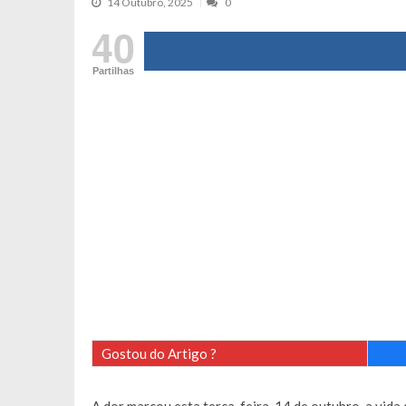
14 Outubro, 2025
0
Cristina Ferreira faz aviso sério sob
40
Aproximação? Margarida Corceiro “v
Partilhas
Grávida? Noélia Pereira faz revelaç
Catarina Miranda critica trabalho
Andrea Soares revela que esteve gr
Maria Botelho Moniz coloca ‘pontos
Sara Santos fica em “pânico” durant
Filipe Delgado volta a imitar o inst
Gonçalo Quinaz CRITICA “dança” d
Catarina Miranda revela “cachet” ap
PSP já tomou medidas em relação a
Inês e Dylan divertem fãs com vídeo
Diogo ARRASA Ariana: “Tu sabias q
Gostou do Artigo ?
Nem vai acreditar na atual profissã
Francisco Monteiro GASTAVA cerc