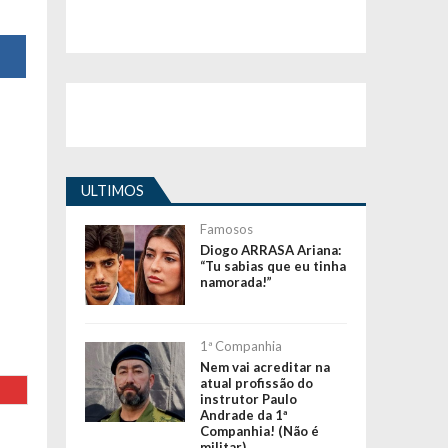
ULTIMOS
Famosos
Diogo ARRASA Ariana:
“Tu sabias que eu tinha
namorada!”
1ª Companhia
Nem vai acreditar na
atual profissão do
instrutor Paulo
Andrade da 1ª
Companhia! (Não é
militar)