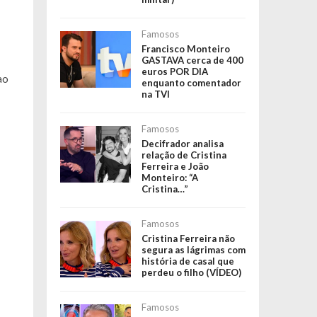
Famosos
Francisco Monteiro
GASTAVA cerca de 400
euros POR DIA
ao
enquanto comentador
na TVI
Famosos
Decifrador analisa
relação de Cristina
Ferreira e João
Monteiro: “A
Cristina…”
Famosos
Cristina Ferreira não
segura as lágrimas com
história de casal que
perdeu o filho (VÍDEO)
Famosos