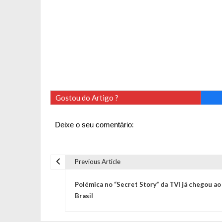
Gostou do Artigo ?
Deixe o seu comentário:
Previous Article
N
Polémica no “Secret Story” da TVI já chegou ao
a
Brasil