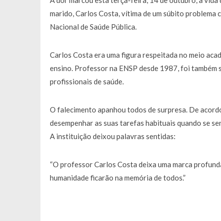
A dor marcou esta terça-feira, 14 de outubro, a vida
marido, Carlos Costa, vítima de um súbito problema 
Nacional de Saúde Pública.
Carlos Costa era uma figura respeitada no meio acad
ensino. Professor na ENSP desde 1987, foi também s
profissionais de saúde.
O falecimento apanhou todos de surpresa. De acord
desempenhar as suas tarefas habituais quando se sent
A instituição deixou palavras sentidas:
“O professor Carlos Costa deixa uma marca profunda
humanidade ficarão na memória de todos.”