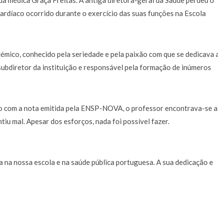
 da médica Graça Freitas. A antiga diretora-geral da Saúde perdeu o
cardíaco ocorrido durante o exercício das suas funções na Escola
émico, conhecido pela seriedade e pela paixão com que se dedicava 
ubdiretor da instituição e responsável pela formação de inúmeros
o com a nota emitida pela ENSP-NOVA, o professor encontrava-se a
iu mal. Apesar dos esforços, nada foi possível fazer.
 na nossa escola e na saúde pública portuguesa. A sua dedicação e